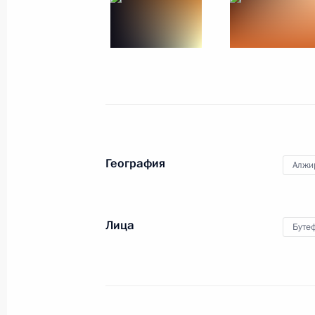
18 − 19 октября 2010 года
11 фото
География
Алжи
Лица
Буте
Официальный визит
в Республику Кипр