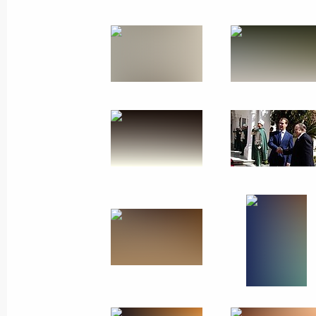
20 октября 2010 года
9 фото
Визит во Францию.
Российско-французско-
немецкие переговоры