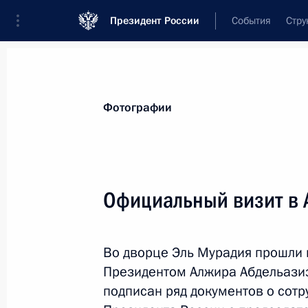
Президент России
События
Стру
Видеозаписи
Фотографии
Аудиозапи
Все материалы
Поездки
Совещания, 
Фотографии
Показа
Официальный визит в 
Поездка в Республику
Во дворце Эль Мурадия прошли
Татарстан
Президентом Алжира Абдельазиз
подписан ряд документов о сотр