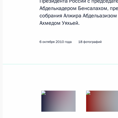
Президента России с председат
Абделькадером Бенсалахом, пр
26 октября 2010 года
16 фото
собрания Алжира Абдельазизом
Ахмедом Уяхьей.
6 октября 2010 года
18 фотографий
Важнейшая задача заключается
в развитии отечественной
фармацевтики и медицинской
техники