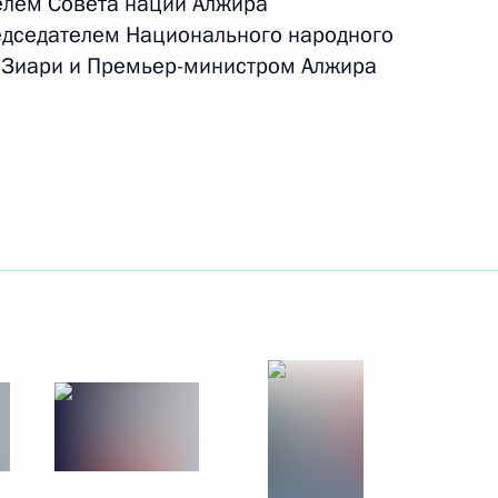
елем Совета нации Алжира
едседателем Национального народного
21 − 22 октября 2010 года
7 фото
 Зиари и Премьер-министром Алжира
Поездка в Калужскую
область