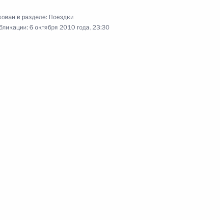
ован в разделе:
Поездки
6 октября 2010 года
18 фото
бликации:
6 октября 2010 года, 23:30
Поездка в Краснодарский край.
Первый российско-украинский
межрегиональный экономический
форум