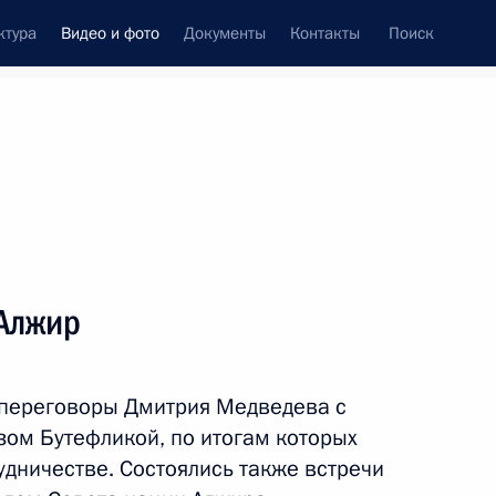
ктура
Видео и фото
Документы
Контакты
Поиск
си
встречи
Церемонии
октябрь, 2010
ть следующие материалы
Алжир
Визит в Туркменистан
 переговоры Дмитрия Медведева с
ом Бутефликой, по итогам которых
удничестве. Состоялись также встречи