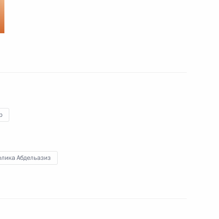
7 октября 2010 года
18 фото
р
флика Абдельазиз
Официальный визит в Алжир