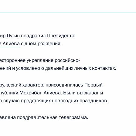
том Азербайджана Ильхамом
ир Путин поздравил Президента
а Алиева
с днём рождения.
том Азербайджана Ильхамом
стороннее укрепление российско-
ний и условлено о дальнейших личных контактах.
дружеский характер, присоединилась Первый
публики Мехрибан Алиева. Были высказаны
том Азербайджана Ильхамом
 случаю предстоящих новогодних праздников.
равлена поздравительная
телеграмма
.