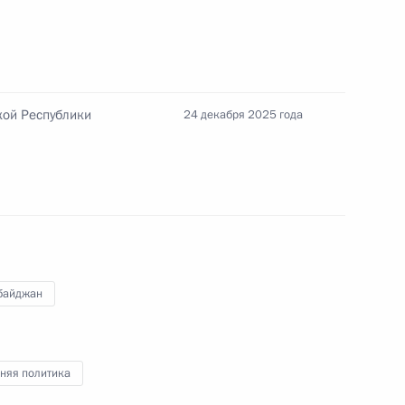
том Азербайджана Ильхамом
кой Республики
24 декабря 2025 года
ана Ильхамом Алиевым
утина, Александра
байджан
льхамом Алиевым
няя политика