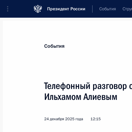
Президент России
События
Стру
Материалы по выбранной персоне
События
Алиев
,
Ильхам
Гейдарович
Президент Азербайджана
Телефонный разговор 
Ильхамом Алиевым
Лента событий
24 декабря 2025 года
12:15