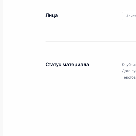
Телефонный разговор с Президен
Алиевым
Лица
Алие
28 декабря 2024 года, 15:35
Телефонный разговор с Президен
Алиевым
Статус материала
Опублик
24 декабря 2024 года, 11:50
Дата пу
Текстов
Телефонный разговор с Президен
Алиевым
15 ноября 2024 года, 12:15