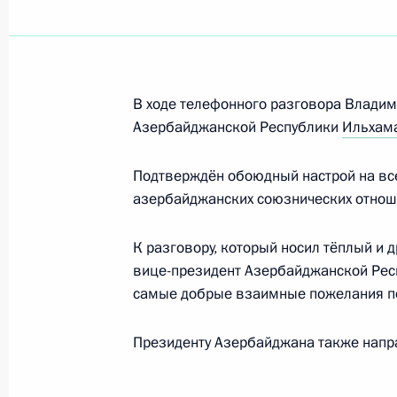
Телефонный разговор с Президен
Алиевым
28 июля 2026 года, 11:20
В ходе телефонного разговора Владим
Азербайджанской Республики
Ильхам
Телефонный разговор с Президен
Алиевым
Подтверждён обоюдный настрой на все
азербайджанских союзнических отноше
11 марта 2026 года, 12:35
К разговору, который носил тёплый и 
вице-президент Азербайджанской Рес
Телефонный разговор с Президен
самые добрые взаимные пожелания по
Алиевым
24 декабря 2025 года, 12:15
Президенту Азербайджана также нап