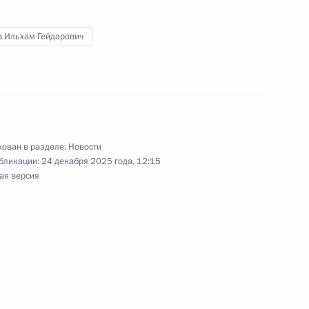
том Азербайджана Ильхамом
в Ильхам Гейдарович
том Азербайджана Ильхамом
ован в разделе:
Новости
бликации:
24 декабря 2025 года, 12:15
ая версия
том Азербайджана Ильхамом