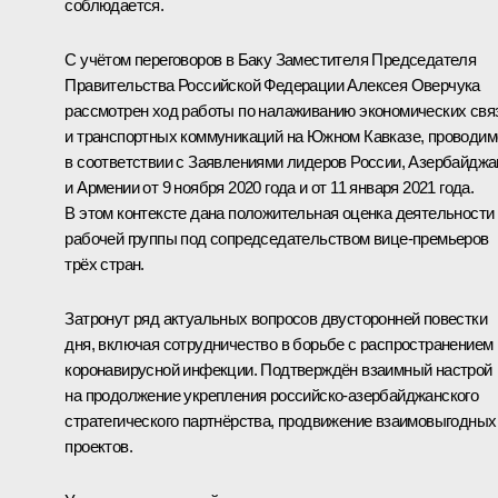
соблюдается.
С учётом переговоров в Баку Заместителя Председателя
Правительства Российской Федерации
Алексея Оверчука
рассмотрен ход работы по налаживанию экономических свя
и транспортных коммуникаций на Южном Кавказе, проводим
в соответствии с Заявлениями лидеров России, Азербайджа
и Армении от
9 ноября
2020 года и от
11 января
2021 года.
В этом контексте дана положительная оценка деятельности
рабочей группы под сопредседательством вице-премьеров
трёх стран.
Затронут ряд актуальных вопросов двусторонней повестки
дня, включая сотрудничество в борьбе с распространением
коронавирусной инфекции. Подтверждён взаимный настрой
на продолжение укрепления российско-азербайджанского
стратегического партнёрства, продвижение взаимовыгодных
проектов.