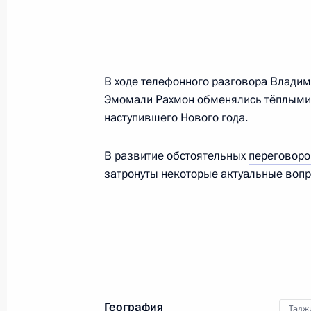
Показа
Парад Победы на Красной площад
В ходе телефонного разговора Владим
9 мая 2023 года, 10:50
Эмомали Рахмон
обменялись тёплыми 
наступившего Нового года.
В развитие обстоятельных
Посещение Русского музея
переговоро
затронуты некоторые актуальные вопр
27 декабря 2022 года, 11:40
Саммит ОДКБ
23 ноября 2022 года, 19:20
География
Тадж