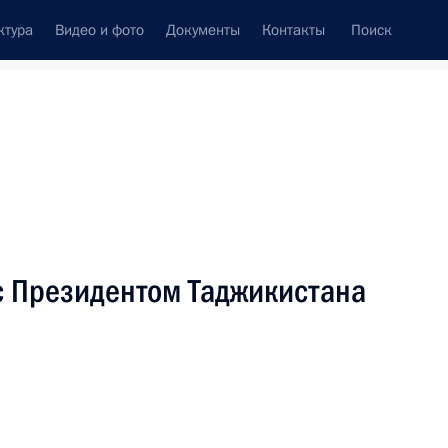
ктура
Видео и фото
Документы
Контакты
Поиск
Все персоны
с Президентом Таджикистана
Подписаться на ленту