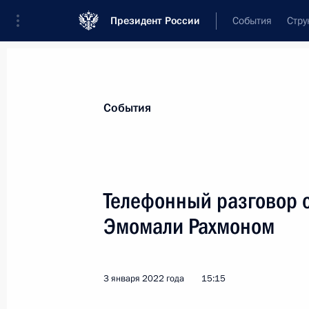
Президент России
События
Стру
Материалы по выбранной персоне
События
Рахмон
,
Эмомали
Шарипович
Президент Республики Таджикистан
Телефонный разговор 
Эмомали Рахмоном
Лента событий
3 января 2022 года
15:15