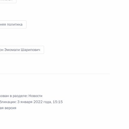
няя политика
 Садыром Жапаровым
он Эмомали Шарипович
мали Рахмоном
ом Таджикистана Эмомали
ован в разделе:
Новости
бликации:
3 января 2022 года, 15:15
ая версия