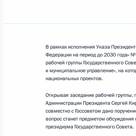
Показа
На софинансирование поддержки 
в регионах будут выделены гранты
В рамках исполнения Указа Президент
14 января 2021 года, 16:30
Федерации на период до 2030 года» №
рабочей группы Государственного Сов
и муниципальное управление», на кот
Объявлены получатели грантов Пре
национальных проектов.
гражданского общества
Открывая заседание рабочей группы, 
14 января 2021 года, 16:00
Администрации Президента Сергей Кир
совместно с Госсоветом дано поручени
вопрос станет предметом обсуждения
Заседание рабочей группы Госсове
президиума Государственного Совета.
«Государственное и муниципальное