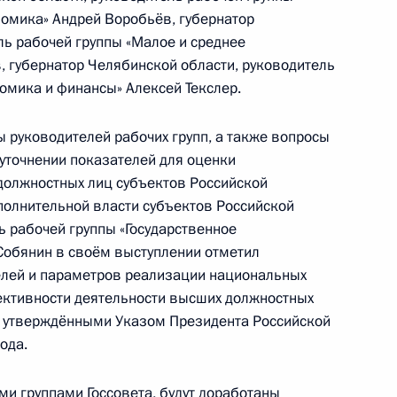
омика» Андрей Воробьёв, губернатор
ль рабочей группы «Малое и среднее
, губернатор Челябинской области, руководитель
омика и финансы» Алексей Текслер.
 Государственной Думы
 руководителей рабочих групп, а также вопросы
уточнении показателей для оценки
должностных лиц субъектов Российской
полнительной власти субъектов Российской
 предоставление грантов
 рабочей группы «Государственное
ого общества
Собянин в своём выступлении отметил
елей и параметров реализации национальных
ективности деятельности высших должностных
, утверждёнными Указом Президента Российской
ода.
ионного комитета «Победа»
и группами Госсовета, будут доработаны