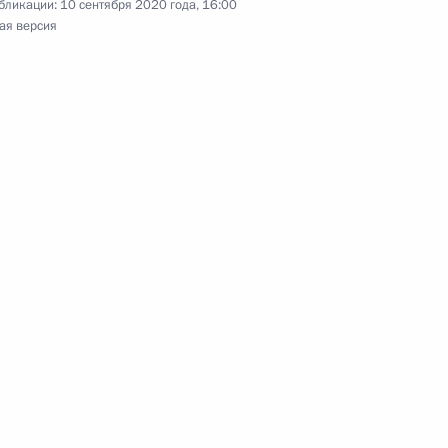
бликации:
10 сентября 2020 года, 16:00
ая версия
росам
 семинаре-совещании
сменов
о клинико-диагностического