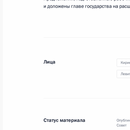
и доложены главе государства на рас
Заседание консультативной комисс
19 ноября 2019 года, 20:30
Заседание консультативной комисс
Лица
Кири
реализации национальных проекто
Леви
6 июня 2019 года, 19:30
Заседание консультативной комисс
31 августа 2018 года, 18:40
Статус материала
Опублик
Совет