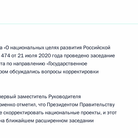
ть следующие материалы
некоммерческих организаций
 Президента
а «О национальных целях развития Российской
 474 от 21 июля 2020 года проведено заседание
ета по направлению «Государственное
ором обсуждались вопросы корректировки
зидента на развитие
первый заместитель Руководителя
иенко отметил, что Президентом Правительству
е скорректировать национальные проекты, и этот
 на ближайшем расширенном заседании
та по направлению
 управление»