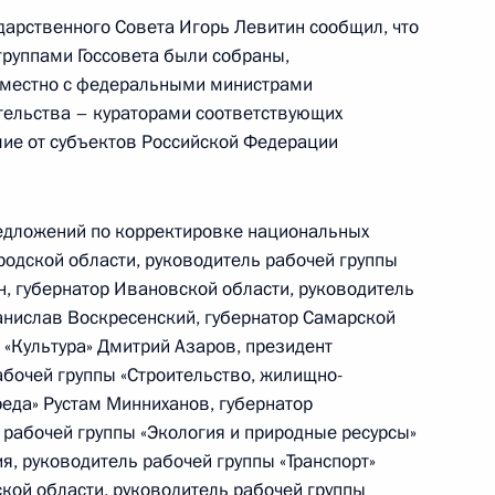
дарственного Совета Игорь Левитин сообщил, что
группами Госсовета были собраны,
вместно с федеральными министрами
тельства – кураторами соответствующих
курса на предоставление
ие от субъектов Российской Федерации
ческих организаций
редложений по корректировке национальных
родской области, руководитель рабочей группы
н, губернатор Ивановской области, руководитель
ии Госсовета по вопросу
анислав Воскресенский, губернатор Самарской
 «Культура» Дмитрий Азаров, президент
абочей группы «Строительство, жилищно-
реда» Рустам Минниханов, губернатор
 рабочей группы «Экология и природные ресурсы»
ммерческим организациям
ия, руководитель рабочей группы «Транспорт»
кой области, руководитель рабочей группы