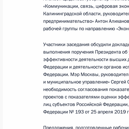
«Коммуникации, связь, цифровая экон
15 июня 2020 года, 19:00
Калининградской области, руководите
предпринимательство» Антон Алиханов
рабочей группы по направлению «Экон
Встреча с руководителями фракций
Участники заседания обсудили доклады
6 марта 2020 года, 01:00
выполнения поручения Президента об 
эффективности деятельности высших 
Федерации и деятельности органов ис
Объявлены победители конкурса на
Федерации. Мэр Москвы, руководитель
Президента на развитие гражданск
и муниципальное управление» Сергей 
необходимость согласования показат
21 февраля 2020 года, 20:00
проектов с показателями оценки эфф
лиц субъектов Российской Федерации
Федерации № 193 от 25 апреля 2019 г
Заседание Российского организац
11 декабря 2019 года, 17:30
Предложения, подготовленные рабочим