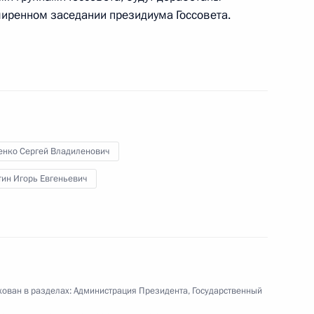
ширенном заседании президиума Госсовета.
ии Госсовета
ии Госсовета по вопросу
енко Сергей Владиленович
в
тин Игорь Евгеньевич
ии Госсовета
ован в разделах:
Администрация Президента
,
Государственный