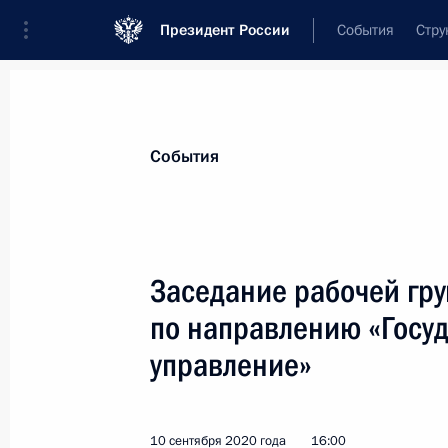
Президент России
События
Стру
Материалы по выбранной персоне
События
Кириенко
,
Сергей
Владиленович
Первый заместитель Руководителя Ад
Заседание рабочей гру
по направлению «Госу
управление»
Биография
Лента событий
10 сентября 2020 года
16:00