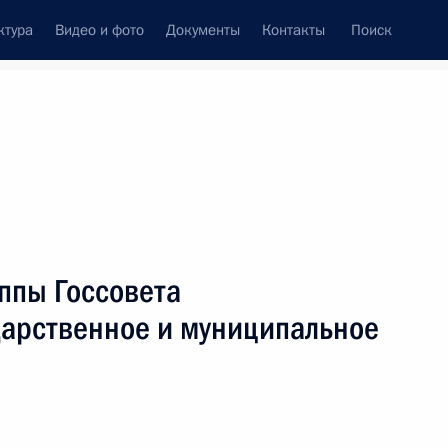
ктура
Видео и фото
Документы
Контакты
Поиск
Все персоны
министрации Президента
ппы Госсовета
дарственное и муниципальное
Подписаться на ленту