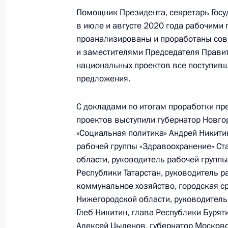
10 сентября 2020 года, 16:00
Помощник Президента, секретарь Госу
в июле и августе 2020 года рабочими 
проанализированы и проработаны со
и заместителями Председателя Прави
Подведены итоги специального кон
национальных проектов все поступивш
грантов Президента для некоммер
предложения.
28 августа 2020 года, 18:30
С докладами по итогам проработки п
проектов выступили губернатор Новго
«Социальная политика» Андрей Никити
Заседание консультативной комисс
рабочей группы «Здравоохранение» Ст
финансовой поддержки субъектов
области, руководитель рабочей группы
16 июня 2020 года, 13:30
Республики Татарстан, руководитель р
коммунальное хозяйство, городская с
Нижегородской области, руководитель
Социально ориентированным неко
Глеб Никитин, глава Республики Бурят
выделены гранты Президента
Алексей Цыденов, губернатор Московс