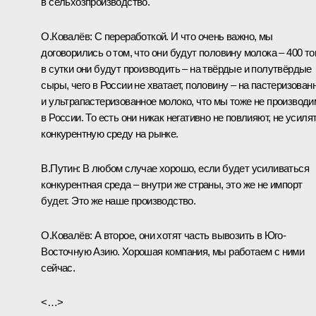
в сельхозпроизводство.
О.Ковалёв:
С переработкой. И что очень важно, мы
договорились о том, что они будут половину молока – 400 то
в сутки они будут производить – на твёрдые и полутвёрдые
сыры, чего в России не хватает, половину – на пастеризован
и ультрапастеризованное молоко, что мы тоже не производи
в России. То есть они никак негативно не повлияют, не усиля
конкурентную среду на рынке.
В.Путин:
В любом случае хорошо, если будет усиливаться
конкурентная среда – внутри же страны, это же не импорт
будет. Это же наше производство.
О.Ковалёв:
А второе, они хотят часть вывозить в Юго-
Восточную Азию. Хорошая компания, мы работаем с ними
сейчас.
<…>