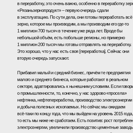
в переработку, это очень важно, особенно в переработку зер
«Рязаньзернопродукт» – первую очередь сдали
в эксплуатацию. По сути дела, они готовы переработать всё
зерно, которое мы производим, а мы производим его где‑то
1 миллион 700 тысяч в течение уже ряда лет. Вроде бы
небольшой объём, есть побольше регионы, но примерно
1 миллион 200 тысяч мы готовы отправлять на переработку.
Это хорошо, что у нас есть своя [переработка]. Сейчас они
вторую очередь запускают.
Прибавил малый и средний бизнес, причём те предприятия
малого и среднего бизнеса, которые работают в реальном
секторе, адаптировались к нынешним условиям. Если говор
о промышленности, то, конечно, у нас здорово «просела»
нефтянка, нефтепереработка, производство электроэнергии
и добыча полезных ископаемых. Но сейчас мы ожидаем
всё‑таки по концу года, что мы выйдем на уровень 2015 года,
то есть мы ниже не сработаем. Есть позитив: рост потребле
электроэнергии, увеличили производство цементные заводы