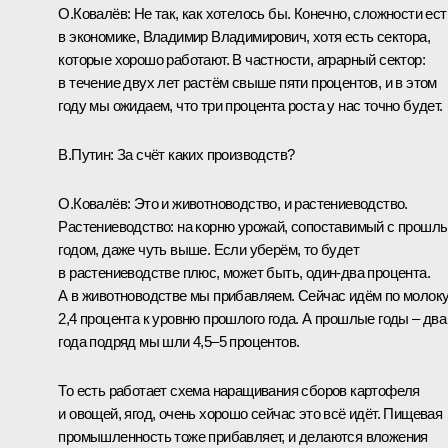
О.Ковалёв
:
Не так, как хотелось бы. Конечно, сложности ест
в экономике, Владимир Владимирович, хотя есть сектора,
которые хорошо работают. В частности, аграрный сектор:
в течение двух лет растём свыше пяти процентов, и в этом
году мы ожидаем, что три процента роста у нас точно будет.
В.Путин:
За счёт каких производств?
О.Ковалёв:
Это и животноводство, и растениеводство.
Растениеводство: на корню урожай, сопоставимый с прошл
годом, даже чуть выше. Если уберём, то будет
в растениеводстве плюс, может быть, один-два процента.
А в животноводстве мы прибавляем. Сейчас идём по молоку
2,4 процента к уровню прошлого года. А прошлые годы – два
года подряд мы шли 4,5–5 процентов.
То есть работает схема наращивания сборов картофеля
и овощей, ягод, очень хорошо сейчас это всё идёт. Пищевая
промышленность тоже прибавляет, и делаются вложения