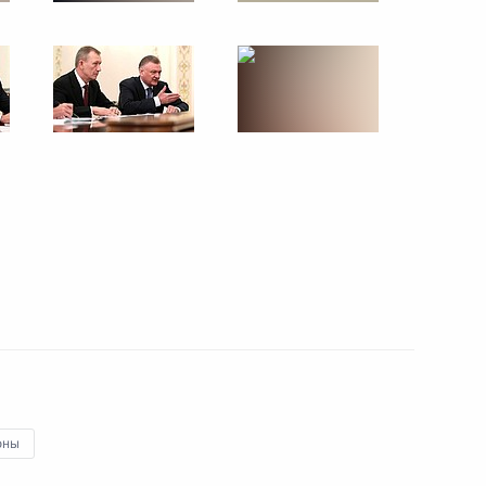
язанской области Олегом
наторами пяти регионов,
4 октября
ти губернатора Рязанской
оны