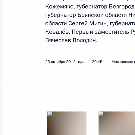
Рабочая встреча с губернатором Р
Кожемяко, губернатор Белгород
Ковалёвым
губернатор Брянской области Н
области Сергей Митин, губернат
1 августа 2016 года, 15:45
Ковалёв, Первый заместитель Р
Вячеслав Володин.
Заседание оргкомитета по подгото
со дня рождения Александра Солж
23 октября 2012 года
20:45
Московская 
17 декабря 2015 года, 20:00
Рабочая встреча с губернатором Р
Ковалёвым
22 июля 2015 года, 13:45