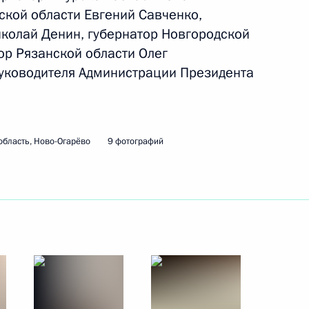
язанской области Олегом
ской области Евгений Савченко,
иколай Денин, губернатор Новгородской
ор Рязанской области Олег
уководителя Администрации Президента
вке празднования 100-летия
еницына
область, Ново-Огарёво
9 фотографий
язанской области Олегом