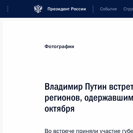
Президент России
События
Стру
Материалы по выбранной персоне
Фотографии
Ковалёв
,
Олег
Иванович
Владимир Путин встрет
регионов, одержавшим
октября
Лента событий
Во встрече приняли участие губ