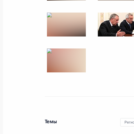
Рабочая встреча с губернатором Р
Ковалёвым
5 мая 2014 года, 14:10
Владимир Путин встретился с губер
одержавшими победу на выборах 1
23 октября 2012 года, 20:45
Встреча с исполняющим обязаннос
области Олегом Ковалёвым
27 сентября 2012 года, 16:30
Темы
Реги