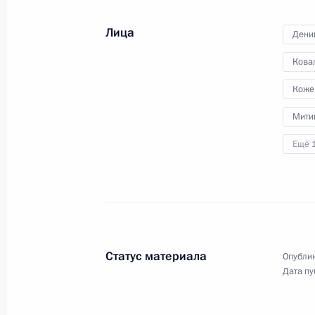
Рабочая встреча с исполняющим о
Лица
Дени
Рязанской области Олегом Ковалё
Кова
23 августа 2012 года, 13:30
Коже
Мити
Президент принял отставку губерн
Ещё 
11 июля 2012 года, 09:40
Продлён контроль поручения, данн
мобильной приёмной Президента в
Статус материала
Опублик
22 сентября 2011 года, 10:20
Дата пу