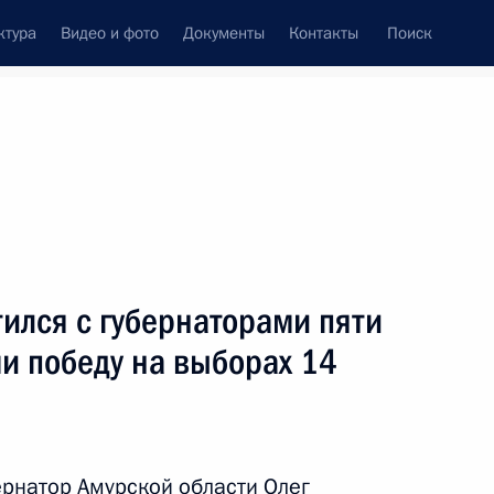
ктура
Видео и фото
Документы
Контакты
Поиск
Все персоны
ился с губернаторами пяти
и победу на выборах 14
Подписаться на ленту
ернатор Амурской области Олег