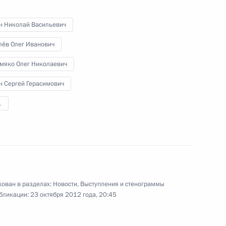
бязанности губернатора
н Николай Васильевич
вым
лёв Олег Иванович
мяко Олег Николаевич
н Сергей Герасимович
атора Рязанской области
1
ого по итогам работы
 Рязанской области
ован в разделах:
Новости
,
Выступления и стенограммы
бликации:
23 октября 2012 года, 20:45