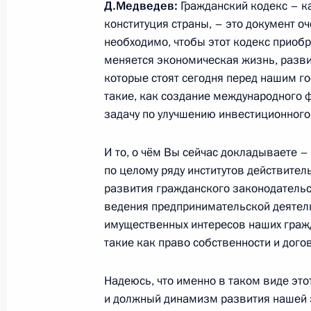
Д.Медведев:
Гражданский кодекс – к
24 августа 2011 года, 12:00
конституция страны, – это документ о
необходимо, чтобы этот кодекс приобр
меняется экономическая жизнь, развива
Рабочая встреча с Министром юст
которые стоят сегодня перед нашим го
Коноваловым
такие, как создание международного 
задачу по улучшению инвестиционного
7 июня 2011 года, 14:30
И то, о чём Вы сейчас докладываете –
по целому ряду институтов действител
Заседание президиума Совета при 
развития гражданского законодательс
по противодействию коррупции
ведения предпринимательской деятель
имущественных интересов наших граж
24 мая 2011 года, 18:00
такие как право собственности и дого
Надеюсь, что именно в таком виде это
Санкт-Петербургский международн
и должный динамизм развития нашей э