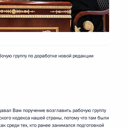
едания Совета при
кого общества и правам
очую группу по доработке новой редакции
противодействию коррупции
давал Вам поручение возглавить рабочую группу
ского кодекса нашей страны, потому что там были
к среди тех, кто ранее занимался подготовкой