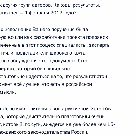
едания Совета по развитию
х других групп авторов. Каковы результаты,
тановлен – 1 февраля 2012 года?
во исполнение Вашего поручения была
рую вошли как разработчики проекта поправок
влечённые в этот процесс специалисты, эксперты
резидиума Совета
тия, и представители широкого круга
ессе обсуждения этого документа был
пертов, который был довольно
твительно надеяться на то, что результат этой
мент всё лучшее, что есть в российской
 мысли.
ов о назначении специальных
ой, но исключительно конструктивной. Хотел бы
а, которые действительно подготовили очень
который, по сути, зиждется на уже более чем 15-
ажданского законодательства России.