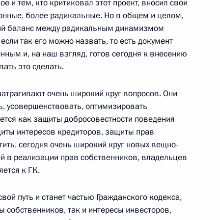
ое и тем, кто критиковал этот проект, вносил свои
нные, более радикальные. Но в общем и целом,
кий баланс между радикальным динамизмом
если так его можно назвать, то есть документ
нта, касающегося назначения
ным и, на наш взгляд, готов сегодня к внесению
тупления экономического
ать это сделать.
ого с лишением свободы
 затрагивают очень широкий круг вопросов. Они
ь, усовершенствовать, оптимизировать
сается как защиты добросовестности поведения
та о представлении
щиты интересов кредиторов, защиты прав
в государственной
етить, сегодня очень широкий круг новых вещно-
 ПАРНАС
й в реализации прав собственников, владельцев
ется к ГК.
 свой путь и станет частью Гражданского кодекса,
сы собственников, так и интересы инвесторов,
твования законодательства