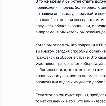
В то же время я бы хотел отдать должн
предложения, подчас более революцио
по нашим оценкам, удалось найти не
и в какой‑то степени консерватизмом, 
Об исполнении поручения Президе
получился сбалансированным, взвешен
лицам, впервые совершившим прес
в парламент. Мы хотели бы рекомендов
характера, наказания, не связанн
23 июля 2012 года, 18:00
Хотел бы отметить, что поправки к ГК
во многом сегодня способны облегчит
гражданский оборот в стране. Это ка
Об исполнении поручения Президен
участников гражданского оборота, за
информации об основаниях отказа 
собственности, и, что тоже важно отм
регистрации политической партии
правовых титулов, новых возможносте
различными видами имуществ добавля
5 апреля 2012 года, 17:00
Если этот закон будет принят, пройдёт
то нет сомнений в том, что как интере
Совещание по вопросам совершенс