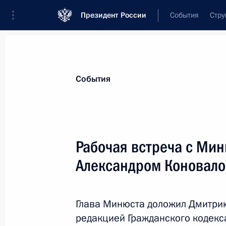
Президент России
События
Стру
Материалы по выбранной персоне
События
Коновалов
,
Александр
Владимирович
Судья Конституционного Суда
Рабочая встреча с Ми
Александром Коновал
Лента событий
Глава Минюста доложил Дмитрию
редакцией Гражданского кодекс