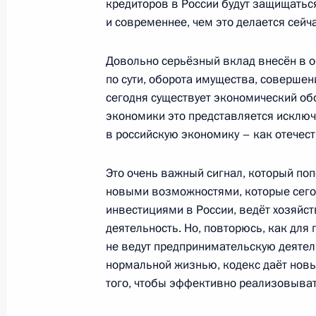
кредиторов в России будут защищатьс
и современнее, чем это делается сейча
2 апреля 2012 года, 15:45
Довольно серьёзный вклад внесён в об
по сути, оборота имущества, совершения
Перечень поручений по итогам вст
сегодня существует экономический обо
незарегистрированных политически
экономики это представляется исклю
5 марта 2012 года, 09:00
в российскую экономику – как отечест
Это очень важный сигнал, который по
новыми возможностями, которые сегод
Рабочая встреча с Министром юст
инвестициями в России, ведёт хозяйс
Коноваловым
деятельность. Но, повторюсь, как для
2 февраля 2012 года, 15:00
не ведут предпринимательскую деятель
нормальной жизнью, кодекс даёт нов
того, чтобы эффективно реализовыват
Заседание президиума Совета по 