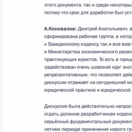
Перечень поручений по итогам зас
этого документа, так и среди некоторы
местного самоуправления
потому что срок для доработки был ус
19 февраля 2013 года, 12:50
А.Коновалов:
Дмитрий Анатольевич, 
сформирована рабочая группа, в кото
к Гражданскому кодексу, так и все во
Сергей Иванов провёл заседание п
и Министерства экономического разви
по противодействию коррупции
практикующих юристов. То есть в проц
задействован очень широкий круг экс
25 сентября 2012 года, 19:00
репрезентативным, что позволяет дейс
дискуссии отражает на сегодняшний мо
юридической практике и юридической
Владимир Путин подписал ряд указ
представителей Президента
Дискуссия была действительно непрост
2 августа 2012 года, 18:30
отдать должное разработчикам кодекс
серьёзный фундаментальный документ, 
летнем периоде применения нового гр