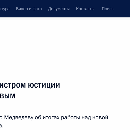
ктура
Видео и фото
Документы
Контакты
Поиск
Все персоны
нистром юстиции
овым
Подписаться на ленту
 Медведеву об итогах работы над новой
а.