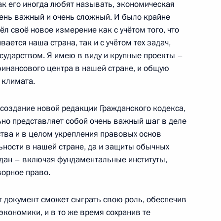
ак его иногда любят называть, экономическая
чень важный и очень сложный. И было крайне
ёл своё новое измерение как с учётом того, что
ется наша страна, так и с учётом тех задач,
иции Александром
сударством. Я имею в виду и крупные проекты –
финансового центра в нашей стране, и общую
 климата.
 создание новой редакции Гражданского кодекса,
ьно представляет собой очень важный шаг в деле
Президенте
тва и в целом укрепления правовых основ
ности в нашей стране, да и защиты обычных
дан – включая фундаментальные институты,
ворное право.
т документ сможет сыграть свою роль, обеспечив
ый юридический форум
кономики, и в то же время сохранив те