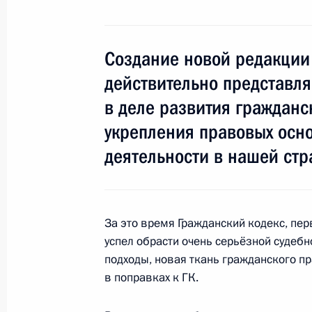
Об исполнении поручения Президе
сроков погашения судимости для л
за преступления экономического х
Создание новой редакции
23 июля 2012 года, 18:30
действительно представля
в деле развития гражданс
укрепления правовых осн
Об исполнении поручения Президе
деятельности в нашей стр
возможности возбуждения уголовно
экономического характера без зая
23 июля 2012 года, 18:20
За это время Гражданский кодекс, перв
успел обрасти очень серьёзной судебн
подходы, новая ткань гражданского пр
Об исполнении поручения Президен
в поправках к ГК.
состава преступления, как мошенн
23 июля 2012 года, 18:10