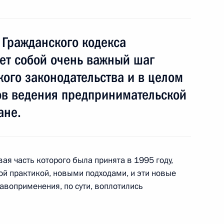
нта, касающегося сокращения
иц, осуждённых
арактера
 Гражданского кодекса
ет собой очень важный шаг
кого законодательства и в целом
ов ведения предпринимательской
нта, касающегося исключения
ане.
го дела по преступлениям
вления потерпевшего
ая часть которого была принята в 1995 году,
ой практикой, новыми подходами, и эти новые
авоприменения, по сути, воплотились
та по уточнению такого
ичество