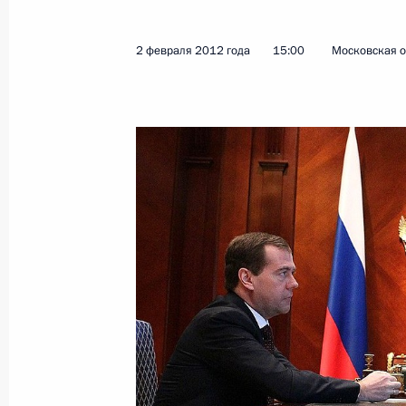
Подписаны указы о назначении в 
Президента
2 февраля 2012 года
15:00
Московская о
14 мая 2024 года, 10:50
Александр Коновалов назначен по
в Конституционном Суде
31 января 2020 года, 14:50
Заседание президиума Совета по 
24 апреля 2015 года, 15:00
Перечень поручений по итогам фор