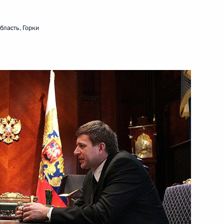
руководстве Администрации
бласть, Горки
лпредом Президента
противодействию коррупции
ума «Государство