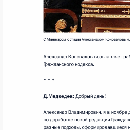
и гражданское общество»
17 марта 2015 года, 17:00
С Министром юстиции Александром Коноваловым.
Перечень поручений по итогам зас
Президенте по развитию гражданс
Александр Коновалов
возглавляет раб
человека
Гражданского кодекса.
2 декабря 2014 года, 19:30
* * *
Д.Медведев:
Добрый день!
Заседание президиума Совета по 
12 ноября 2014 года, 13:50
Александр Владимирович, я в ноябре 
по доработке новой редакции Граждан
разные подходы, сформировавшиеся ка