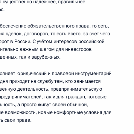
я существенно надёжнее, правильнее
с.
еспечение обязательственного права, то есть,
 сделок, договоров, то есть всего, за счёт чего
речи с руководителями
рот в России. С учётом интересов российской
х партий
чительно важным шагом для инвесторов
венных, так и зарубежных.
полняет юридический и правовой инструментарий
ня приходят на службу тем, кто занимается
иции Александром
твенную деятельность, предпринимательскую
 предпринимателей, так и для граждан, которые
ность, а просто живут своей обычной,
ые возможности, новые комфортные условия для
ь свои права.
противодействию коррупции