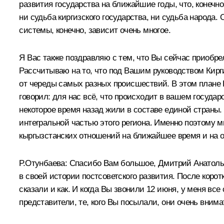
развития государства на ближайшие годы, что, конечн
ни судьба киргизского государства, ни судьба народа.
системы, конечно, зависит очень многое.
Я Вас также поздравляю с тем, что Вы сейчас приобр
Рассчитываю на то, что под Вашим руководством Кирги
от череды самых разных происшествий. В этом плане В
говорил: для нас всё, что происходит в вашем государ
некоторое время назад жили в составе единой страны.
интегральной частью этого региона. Именно поэтому 
кыргызстанских отношений на ближайшее время и на о
Р.Отунбаева
:
Спасибо Вам большое, Дмитрий Анатольев
в своей истории постсоветского развития. После коро
сказали и как. И когда Вы звонили 12 июня, у меня вс
представители, те, кого Вы посылали, они очень вни