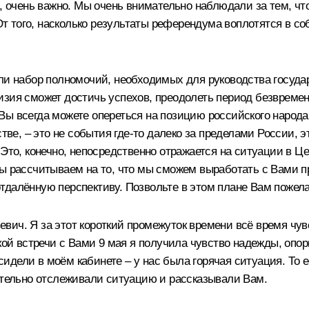
о, очень важно. Мы очень внимательно наблюдали за тем, чт
 От того, насколько результаты референдума воплотятся в с
ели набор полномочий, необходимых для руководства госуда
зия сможет достичь успехов, преодолеть период безвремен
ы всегда можете опереться на позицию российского народа 
стве, – это не события где‑то далеко за пределами России, 
 Это, конечно, непосредственно отражается на ситуации в Ц
мы рассчитываем на то, что мы сможем выработать с Вами 
тдалённую перспективу. Позвольте в этом плане Вам пожела
ич. Я за этот короткий промежуток времени всё время чу
ткой встречи с Вами 9 мая я получила чувство надежды, опо
е сидели в моём кабинете – у нас была горячая ситуация. То
мательно отслеживали ситуацию и рассказывали Вам.