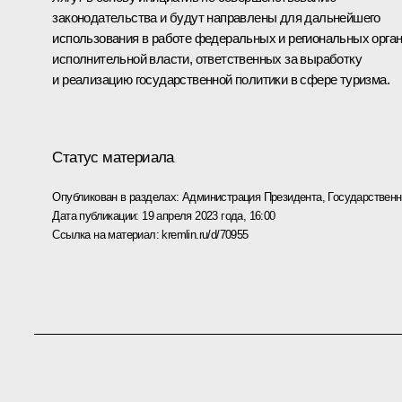
законодательства и будут направлены для дальнейшего
использования в работе федеральных и региональных орга
исполнительной власти, ответственных за выработку
и реализацию государственной политики в сфере туризма.
Статус материала
Опубликован в разделах:
Администрация Президента
,
Государствен
Дата публикации:
19 апреля 2023 года, 16:00
Ссылка на материал:
kremlin.ru/d/70955