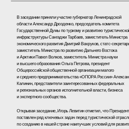
В заседании приняли участие губернатор Ленинградской
области
Александр Дрозденко
, председатель комитета
Государственной Думы по туризму и развитию туристическо
инфраструктуры Сангаджи Тарбаев, заместитель Министра
экономического развития Дмитрий Вахруков, статс-секретар
заместитель Министра по развитию Дальнего Востока
и Арктики Павел Волков, заместитель Министра науки
и высшего образования Ольга Петрова, президент
Общероссийской общественной организации малого
и среднего предпринимательства «ОПОРА России» Алекса
Калинин, представители заинтересованных федеральных
и региональных органов исполнительной власти, бизнеса
и экспертного сообщества.
Открывая заседание,
Игорь Левитин
отметил, что Президен
поставлен ряд ключевых задач перед туристической отрас
по созданию в нашей стране наилучших условий для развит