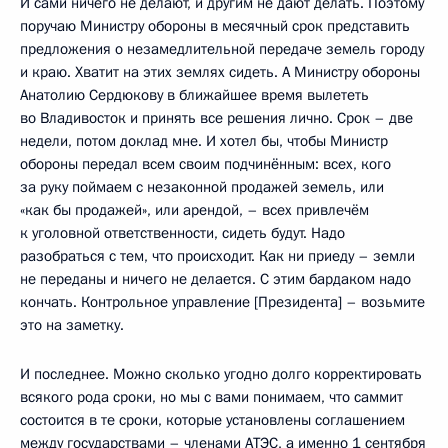
И сами ничего не делают, и другим не дают делать. Поэтому
поручаю Министру обороны в месячный срок представить
предложения о незамедлительной передаче земель городу
и краю. Хватит на этих землях сидеть. А Министру обороны
Анатолию Сердюкову в ближайшее время вылететь
во Владивосток и принять все решения лично. Срок – две
недели, потом доклад мне. И хотел бы, чтобы Министр
обороны передал всем своим подчинённым: всех, кого
за руку поймаем с незаконной продажей земель, или
«как бы продажей», или арендой, – всех привлечём
к уголовной ответственности, сидеть будут. Надо
разобраться с тем, что происходит. Как ни приеду – земли
не переданы и ничего не делается. С этим бардаком надо
кончать. Контрольное управление [Президента] – возьмите
это на заметку.
И последнее. Можно сколько угодно долго корректировать
всякого рода сроки, но мы с вами понимаем, что саммит
состоится в те сроки, которые установлены соглашением
между государствами – членами АТЭС, а именно 1 сентября