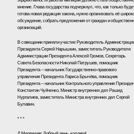
мнение. Глава государства подчеркнул, что, как только буде
готова новая редакция закона, нужно организовать её широк
обсуждение, собрать предложения от граждан и обществен
организаций.
В совещании приняли участие Руководитель Администраци
Президента
Сергей Нарышкин
, заместитель Руководителя
Администрации Президента
Алексей Громов
, Секретарь
Совета Безопасности
Николай Патрушев
, помощник
Президента – начальник Государственно-правового
управления Президента
Лариса Брычёва
, помощник
Президента – начальник Контрольного управления Президе
Константин Чуйченко
, Министр внутренних дел
Рашид
Нургалиев
, заместитель Министра внутренних дел Сергей
Булавин.
* * *
Д.Медведев
: Добрый день, коллеги!