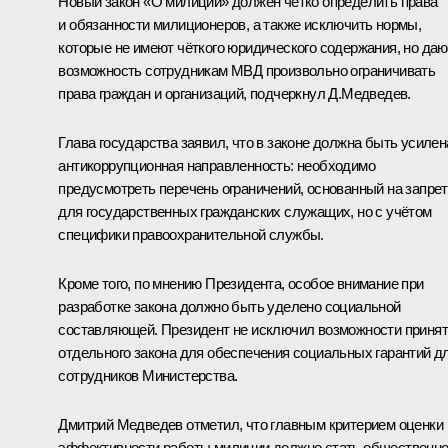
Новый закон «О милиции» должен чётко определить права
и обязанности милиционеров, а также исключить нормы,
которые не имеют чёткого юридического содержания, но даю
возможность сотрудникам МВД произвольно ограничивать
права граждан и организаций, подчеркнул Д.Медведев.
Глава государства заявил, что в законе должна быть усилен
антикоррупционная направленность: необходимо
предусмотреть перечень ограничений, основанный на запре
для государственных гражданских служащих, но с учётом
специфики правоохранительной службы.
Кроме того, по мнению Президента, особое внимание при
разработке закона должно быть уделено социальной
составляющей. Президент не исключил возможности приня
отдельного закона для обеспечения социальных гарантий д
сотрудников Министерства.
Дмитрий Медведев отметил, что главным критерием оценки
эффективности работы милиции должно стать общественн