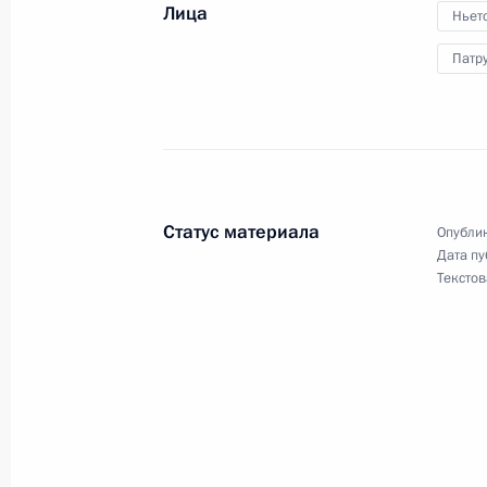
Лица
Ньет
14 декабря 2012 года, 13:20
Патр
Поздравление Энрике Пенье Ньето 
Президента Мексики
1 декабря 2012 года, 22:00
Статус материала
Опублик
Дата пу
Текстов
Совещание с постоянными членами
9 ноября 2012 года, 13:15
Совещание с постоянными членами
19 октября 2012 года, 13:45