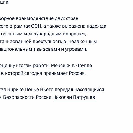
ции.
ечи со студентами
 ядерного университета
ворное взаимодействие двух стран
сего в рамках ООН, а также выражена надежда
актуальным международным вопросам,
организованной преступностью, незаконным
снациональными вызовами и угрозами.
вещания по вопросам
оценку итогам работы Мексики в «
Группе
 в которой сегодня принимает Россия.
тва
Энрике Пенье Ньето
передал находящийся
а Безопасности России
Николай Патрушев
.
 Совета Безопасности