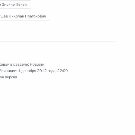
о Энрике Пенья
ушев Николай Платонович
с вступлением в должность
ован в разделе:
Новости
бликации:
1 декабря 2012 года, 22:00
ая версия
 Совета Безопасности
 Совета Безопасности