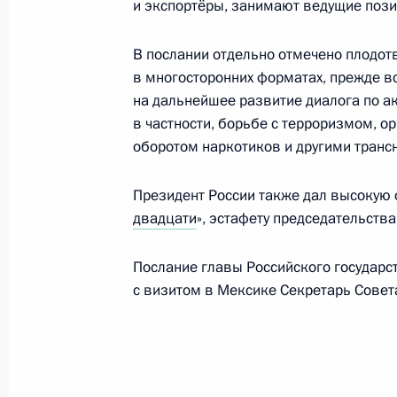
и экспортёры, занимают ведущие пози
Перечень поручений по итогам встр
Национального исследовательского
В послании отдельно отмечено плодот
«МИФИ»
в многосторонних форматах, прежде в
на дальнейшее развитие диалога по 
18 февраля 2014 года, 12:00
в частности, борьбе с терроризмом, 
оборотом наркотиков и другими тран
Перечень поручений по итогам со
Президент России также дал высокую 
здравоохранения
двадцати
», эстафету председательства
5 февраля 2014 года, 14:00
Послание главы Российского государс
с визитом в Мексике Секретарь Совет
Совещание с постоянными членами
1 ноября 2013 года, 15:50