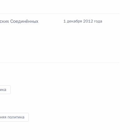
 Совета Безопасности
нских Соединённых
1 декабря 2012 года
 Совета Безопасности
ика
дент возложил венок
няя политика
 Совета Безопасности