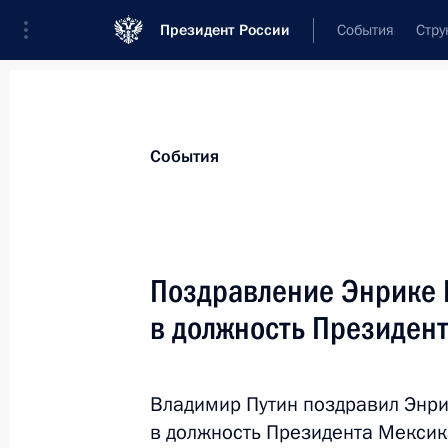
Президент России
События
Стру
Материалы по выбранной персоне
События
Патрушев
,
Николай
Платонович
помощник Президента
Поздравление Энрике 
в должность Президен
Биография
Лента событий
Владимир Путин поздравил Энри
в должность Президента Мексик