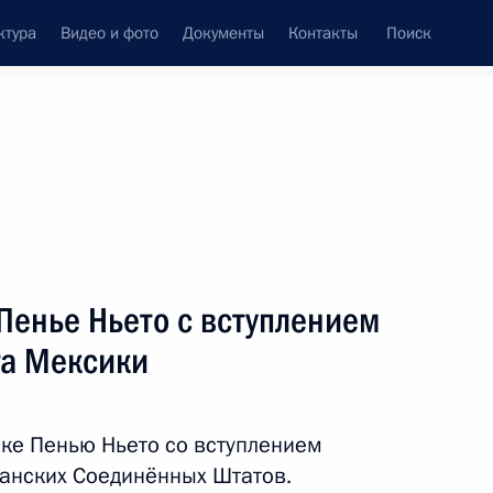
ктура
Видео и фото
Документы
Контакты
Поиск
Все персоны
Пенье Ньето с вступлением
та Мексики
Подписаться на ленту
ке Пенью Ньето со вступлением
анских Соединённых Штатов.