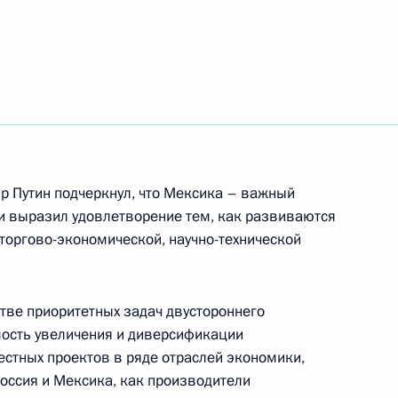
ть следующие материалы
 Совета Безопасности
 Путин подчеркнул, что Мексика – важный
 Совета Безопасности
 и выразил удовлетворение тем, как развиваются
торгово-экономической, научно-технической
стве приоритетных задач двустороннего
 Совета Безопасности
ость увеличения и диверсификации
естных проектов в ряде отраслей экономики,
Россия и Мексика, как производители