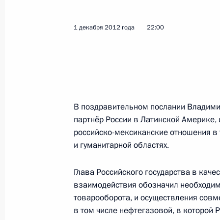
Показа
1 декабря 2012 года
22:00
Совещание с постоянными членами
10 октября 2015 года, 18:50
В поздравительном послании Владимир
Совещание с постоянными членами
партнёр России в Латинской Америке,
12 августа 2015 года, 14:50
российско-мексиканские отношения в 
и гуманитарной областях.
Глава Российского государства в каче
Совещание с постоянными членами
взаимодействия обозначил необходим
10 апреля 2015 года, 13:00
товарооборота, и осуществления совм
в том числе нефтегазовой, в которой 