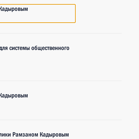
 Кадыровым
для системы общественного
 Кадыровым
ублики Рамзаном Кадыровым