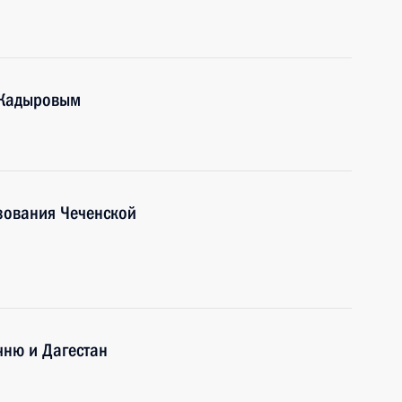
 Кадыровым
зования Чеченской
чню и Дагестан