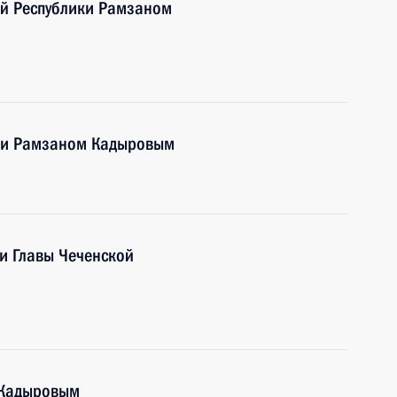
ой Республики Рамзаном
чни Рамзаном Кадыровым
и Главы Чеченской
 Кадыровым