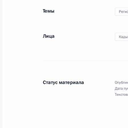
20 августа 2024 года, 22:45
Темы
Реги
Осмотр мечети имени пророка Исы
Лица
Кады
20 августа 2024 года, 22:20
Поездка в Чеченскую Республику
20 августа 2024 года
Статус материала
Опублик
Дата пу
Текстов
Владимир Путин прибыл в Чечню
20 августа 2024 года, 20:50