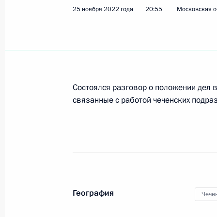
Встреча с главой Чечни Рамзаном
25 ноября 2022 года
20:55
Московская о
29 апреля 2026 года, 22:40
Телефонный разговор с Рамзаном
Куренковым
Состоялся разговор о положении дел 
10 апреля 2026 года, 17:10
связанные с работой чеченских подра
Рабочая встреча с главой Чечни 
7 мая 2025 года, 18:00
География
Чече
Рабочая встреча с главой Чечни 