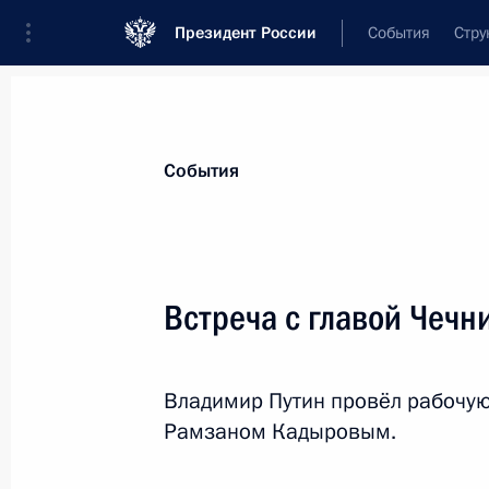
Президент России
События
Стру
Материалы по выбранной персоне
События
Кадыров
,
Рамзан
Ахматович
глава Чеченской Республики
Встреча с главой Чеч
Владимир Путин провёл рабочую
Лента событий
Рамзаном Кадыровым.