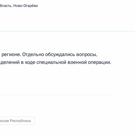
 Кадыровым
бласть, Ново-Огарёво
 Кадыровым и Александром
в регионе. Отдельно обсуждались вопросы,
зделений в ходе специальной военной операции.
Рамзаном Кадыровым
нская Республика
Рамзаном Кадыровым