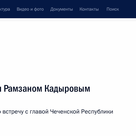
ктура
Видео и фото
Документы
Контакты
Поиск
Все персоны
ни Рамзаном Кадыровым
 встречу с главой Чеченской Республики
Подписаться на ленту