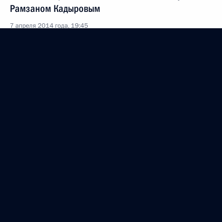
Рамзаном Кадыровым
7 апреля 2014 года, 19:45
Рабочая встреча с Главой Чеченской Республики
Рамзаном Кадыровым
7 августа 2013 года, 13:30
Встреча с Главой Чечни Рамзаном Кадыровым
5 февраля 2013 года, 18:50
Продлён контроль исполнения пунктов 1 и 2
перечня поручений, данных по итогам работы
мобильной приёмной Президента в Чеченской
Республике