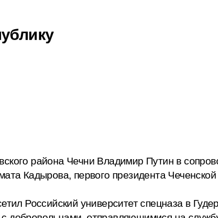
публику
вского района Чечни Владимир Путин в сопро
мата Кадырова, первого президента Чеченской
сетил Российский университет спецназа в Гуде
с добровольцами, отправляющимися на службу