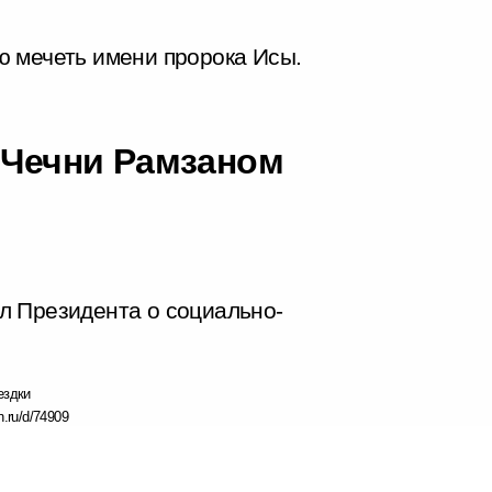
ю мечеть имени пророка Исы.
й Чечни Рамзаном
л Президента о социально-
ездки
n.ru/d/74909