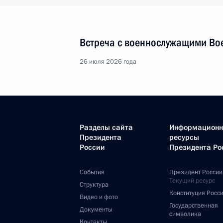
Встреча с военнослужащими Во
26 июля 2026 года
Разделы сайта
Информацион
Президента
ресурсы
России
Президента Ро
События
Президент России
Текущий ресурс
Структура
Конституция Росс
Видео и фото
Государственная
Документы
символика
Контакты