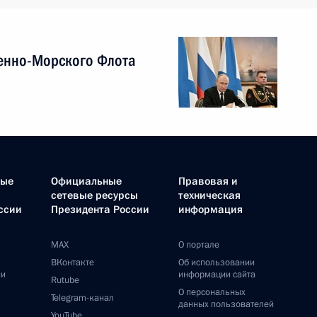
енно-Морского Флота
ные
Официальные
Правовая и
сетевые ресурсы
техническая
ссии
Президента России
информация
MAX
О портале
ВКонтакте
Об использовании
ии
информации сайта
Rutube
О персональных
Telegram-канал
данных пользователей
YouTube