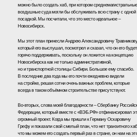
можно было создать хаб, при котором среднемагистральны
воздушные суда могли бы обслуживать всю страну с одной
посадкой. Мы посчитали, что это место идеальное –
Новосибирск.
Мы этот план принесли Андрею Александровичу Травникову
который его выслушал, посмотрел и сказал, что он его буде
горячо поддерживать, поскольку он ложится на концепцию
Новосибирска как не только административной,
но и транспортной столицы Сибири. Большое ему спасибо.
В последние два года мы его почти ежедневно видели
на стройке, решая сотни очень важных проблем, которые
всегда в таком объёмном строительстве присутствуют.
Во-вторых, слова моей благодарности – Сбербанку Российс
Федерации, который вместе с «ВЭБ.РФ» отфинансировал эт
огромный проект. Когда мы пришли к Герману Оскаровичу
Грефу и показали свой смелый план, что нет транзитного хаб
что мы можем его создать первый раз в стране, он нам на эт