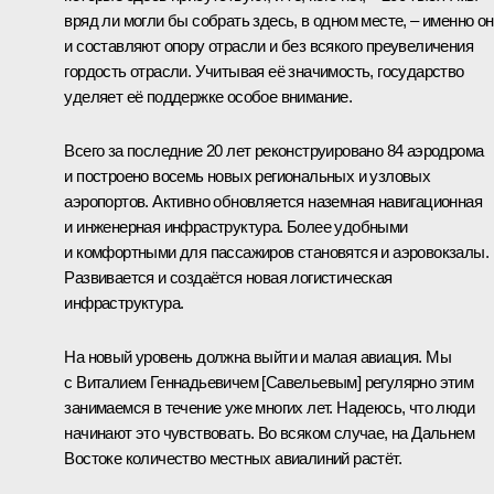
вряд ли могли бы собрать здесь, в одном месте, – именно о
и составляют опору отрасли и без всякого преувеличения
гордость отрасли. Учитывая её значимость, государство
уделяет её поддержке особое внимание.
Всего за последние 20 лет реконструировано 84 аэродрома
и построено восемь новых региональных и узловых
аэропортов. Активно обновляется наземная навигационная
и инженерная инфраструктура. Более удобными
и комфортными для пассажиров становятся и аэровокзалы.
Развивается и создаётся новая логистическая
инфраструктура.
На новый уровень должна выйти и малая авиация. Мы
с Виталием Геннадьевичем [Савельевым] регулярно этим
занимаемся в течение уже многих лет. Надеюсь, что люди
начинают это чувствовать. Во всяком случае, на Дальнем
Востоке количество местных авиалиний растёт.