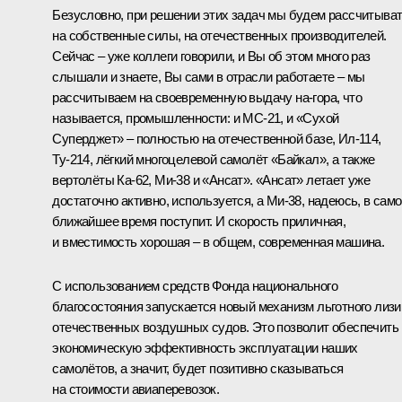
Безусловно, при решении этих задач мы будем рассчитыва
на собственные силы, на отечественных производителей.
Сейчас – уже коллеги говорили, и Вы об этом много раз
слышали и знаете, Вы сами в отрасли работаете – мы
рассчитываем на своевременную выдачу на-гора, что
называется, промышленности: и МС-21, и «Сухой
Суперджет» – полностью на отечественной базе, Ил-114,
Ту-214, лёгкий многоцелевой самолёт «Байкал», а также
вертолёты Ка-62, Ми-38 и «Ансат». «Ансат» летает уже
достаточно активно, используется, а Ми-38, надеюсь, в сам
ближайшее время поступит. И скорость приличная,
и вместимость хорошая – в общем, современная машина.
С использованием средств Фонда национального
благосостояния запускается новый механизм льготного лизи
отечественных воздушных судов. Это позволит обеспечить
экономическую эффективность эксплуатации наших
самолётов, а значит, будет позитивно сказываться
на стоимости авиаперевозок.