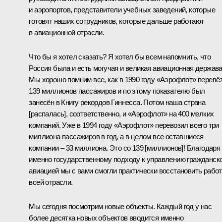
и аэропортов, представители учебных заведений, которые
готовят наших сотрудников, которые дальше работают
в авиационной отрасли.
Что бы я хотел сказать? Я хотел бы всем напомнить, что
Россия была и есть могучая и великая авиационная держава
Мы хорошо помним все, как в 1990 году «Аэрофлот» перевё
139 миллионов пассажиров и по этому показателю был
занесён в Книгу рекордов Гиннесса. Потом наша страна
[распалась], соответственно, и «Аэрофлот» на 400 мелких
компаний. Уже в 1994 году «Аэрофлот» перевозил всего три
миллиона пассажиров в год, а в целом все оставшиеся
компании – 33 миллиона. Это со 139 [миллионов]! Благодаря
именно государственному подходу к управлению гражданск
авиацией мы с вами смогли практически восстановить рабо
всей отрасли.
Мы сегодня посмотрим новые объекты. Каждый год у нас
более десятка новых объектов вводится именно