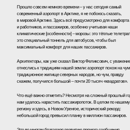
Прошло совсем немного времени – у нас сегодня самый
современный аэропорт в Арктике, я не побоюсь сказать,
в мировой Арктике. Здесь всё предусмотрено для комфорта
и работников, и пассажиров, особенно учитывая наши
климатические [особенности] – морозы: это тёплые телетра
это специальный тоннель для автобусов, чтобы был
максимальный комфорт для наших пассажиров.
Архитекторы, как уже сказал Виктор Феликсович, с уважени
отнеслись к традициям нашей земли: аэропорт похож на чум
традиционное жилище северных народов, но чум, правду
скажем, получился большой – почти 20 тысяч «квадратов».
Что ещё важно отметить? Несмотря на сложный прошлый го
нам удалось нарастить пассажиропоток. В целом по нашему
региону и здесь, в Новом Уренгое, исторический рекорд:
небольшой город превысил планку в миллион пассажиров.
Это во многом благодаря развитию прямого сообщения