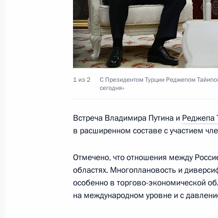
Эрдоганом
7 октября 2025 года, 16:55
Встреча с Президентом Турции Ре
1 из 2
С Президентом Турции Реджепом Тайипо
сегодня»
1 сентября 2025 года, 10:40
Встреча Владимира Путина и
Реджепа 
в расширенном составе с участием чл
Телефонный разговор с Президент
Эрдоганом
Отмечено, что отношения между Росси
20 августа 2025 года, 13:30
областях. Многоплановость и диверси
особенно в торгово-экономической об
на международном уровне и с давление
Телефонный разговор с Президент