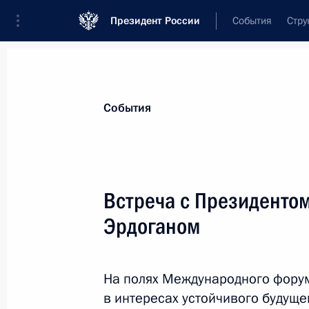
Президент России
События
Стру
Материалы по выбранной персоне
События
Эрдоган
,
Реджеп Тайип
Президент Турецкой Республики
Встреча с Президенто
Эрдоганом
Лента событий
На полях Международного форум
в интересах устойчивого будуще