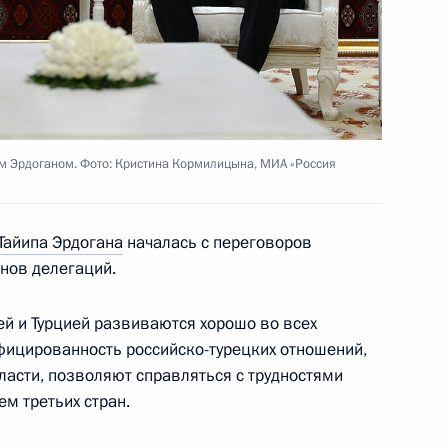
джепом Тайипом Эрдоганом
м Эрдоганом. Фото: Кристина Кормилицына, МИА «Россия
Тайипа Эрдогана
началась с переговоров
енов делегаций.
ом Турции Реджепом Тайипом
ей и Турцией развиваются хорошо во всех
фицированность российско-турецких отношений,
ласти, позволяют справляться с трудностями
м третьих стран.
ом Турции Реджепом Тайипом