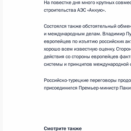
На повестке дня много крупных совме
Эрдоганом
строительства АЭС «Аккую».
18 июля 2025 года, 18:30
Состоялся также обстоятельный обме
и международным делам. Владимир Пут
Телефонный разговор с Президент
европейцев по изъятию российских ак
Эрдоганом
хорошо всем известную оценку. Сторо
действия со стороны европейцев факт
16 июня 2025 года, 14:05
системы и принципов международной 
Российско-турецкие переговоры продо
Телефонный разговор с Президент
присоединился Премьер-министр Паки
Эрдоганом
11 мая 2025 года, 14:35
Смотрите также
Телефонный разговор с Президент