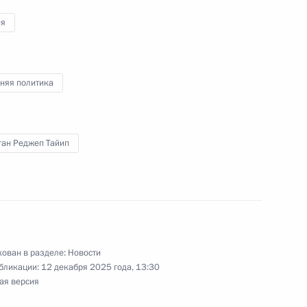
джепом Тайипом Эрдоганом
ия
няя политика
ом Турции Реджепом Тайипом
ган Реджеп Тайип
джепом Тайипом Эрдоганом
ован в разделе:
Новости
бликации:
12 декабря 2025 года, 13:30
ом Турции Реджепом Тайипом
ая версия