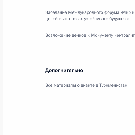
Эрдоганом
Заседание Международного форума «Мир и 
28 марта 2025 года, 13:05
целей в интересах устойчивого будущего»
Возложение венков к Монументу нейтралит
Телефонный разговор с Президент
Эрдоганом
3 декабря 2024 года, 19:55
Дополнительно
Все материалы о визите в Туркменистан
Телефонный разговор с Президент
Эрдоганом
24 ноября 2024 года, 15:50