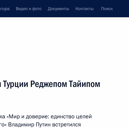
ктура
Видео и фото
Документы
Контакты
Поиск
Все персоны
м Турции Реджепом Тайипом
Подписаться на ленту
а «Мир и доверие: единство целей
го» Владимир Путин встретился