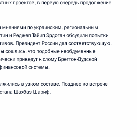
стных проектов, в первую очередь продолжение
н мнениями по украинским, региональным
ин и Реджеп Тайип Эрдоган обсудили попытки
ом Турции Реджепом Тайипом
тивов. Президент России дал соответствующую,
ны сошлись, что подобные необдуманные
ически приведут к слому Бреттон-Вудской
финансовой системы.
лжились в узком составе. Позднее ко встрече
ом Турции Реджепом Тайипом
стана Шахбаз Шариф.
ом Турции Реджепом Тайипом