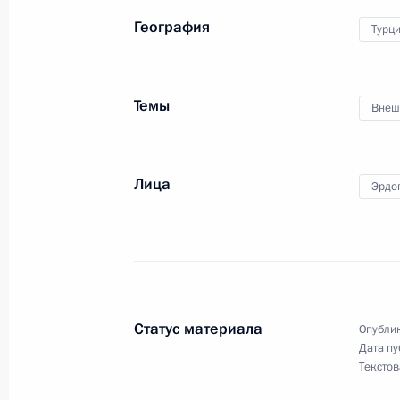
Встреча с Президентом Турции Ре
География
Турц
23 октября 2024 года, 18:10
Темы
Внеш
Телефонный разговор с Президент
Эрдоганом
7 октября 2024 года, 16:50
Лица
Эрдо
Встреча с Президентом Турции Ре
3 июля 2024 года, 15:25
Статус материала
Опублик
Дата пу
Телефонный разговор с Президент
Текстов
Эрдоганом