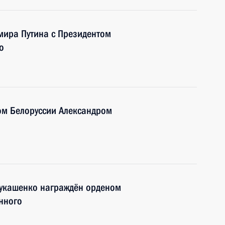
имира Путина с Президентом
о
ом Белоруссии Александром
Лукашенко награждён орденом
нного