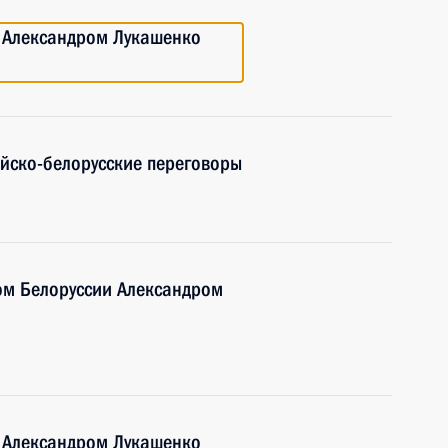
и Александром Лукашенко
ийско-белорусские переговоры
ом Белоруссии Александром
и Александром Лукашенко