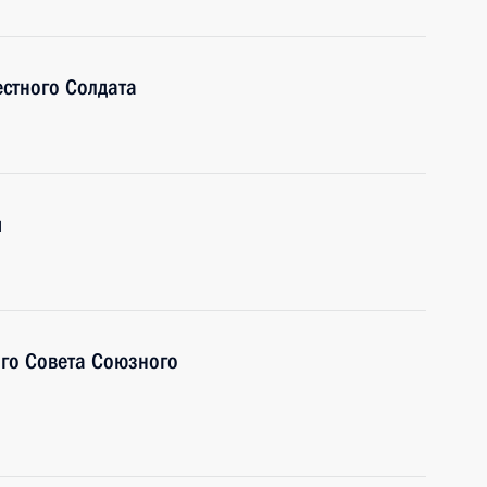
стного Солдата
и
ого Совета Союзного