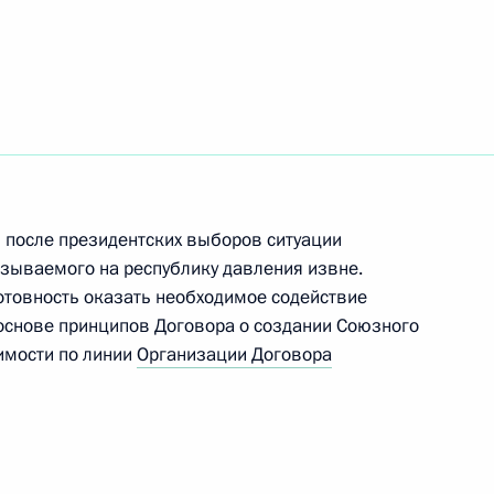
ть следующие материалы
ом Белоруссии Александром
после президентских выборов ситуации
казываемого на республику давления извне.
ом Белоруссии Александром
отовность оказать необходимое содействие
основе принципов Договора о создании Союзного
димости по линии
Организации Договора
ом Белоруссии Александром