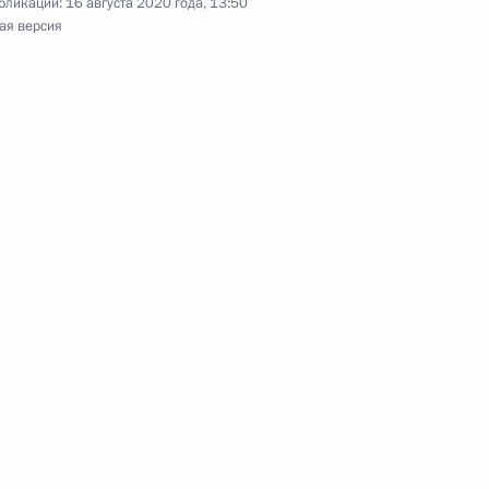
бликации:
16 августа 2020 года, 13:50
ая версия
етскому солдату
ом Белоруссии Александром
м Республики Беларусь