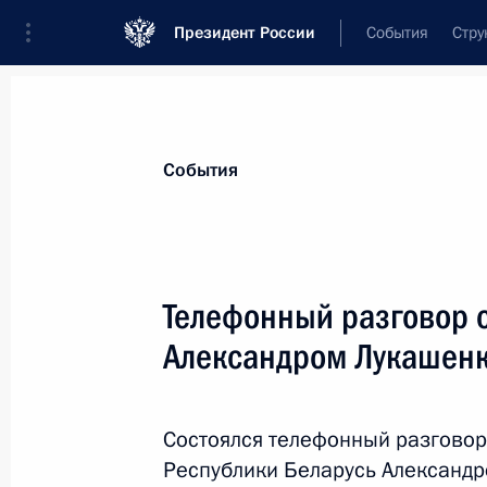
Президент России
События
Стру
Материалы по выбранной персоне
События
Лукашенко
,
Александр
Григорьевич
Президент Республики Беларусь
Телефонный разговор 
Александром Лукашен
Лента событий
Состоялся телефонный разговор
Республики Беларусь Александ