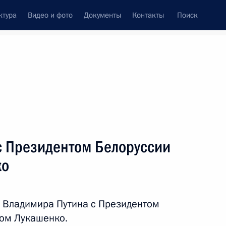
ктура
Видео и фото
Документы
Контакты
Поиск
Все персоны
с Президентом Белоруссии
ко
Подписаться на ленту
 Владимира Путина с Президентом
ром Лукашенко.