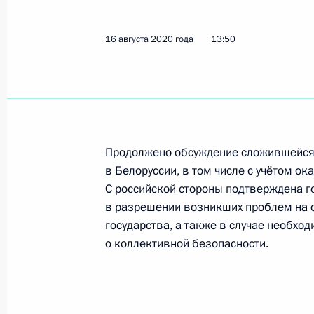
Показа
16 августа 2020 года
13:50
Телефонный разговор с Президент
Лукашенко
24 августа 2020 года, 17:00
Продолжено обсуждение сложившейся 
в Белоруссии, в том числе с учётом о
Телефонный разговор с Президент
С российской стороны подтверждена г
Лукашенко
в разрешении возникших проблем на 
16 августа 2020 года, 13:50
государства, а также в случае необхо
о коллективной безопасности
.
Телефонный разговор с Президент
Лукашенко