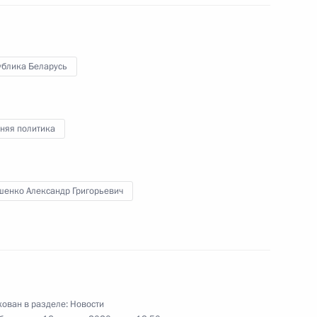
ублика Беларусь
ко с победой на выборах
няя политика
ом Белоруссии Александром
шенко Александр Григорьевич
ко по случаю Дня
ован в разделе:
Новости
ь