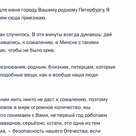
ля меня городу, Вашему родному Петербургу. Я
ием сюда приезжаю.
стречи с Президентом
о
так случилось. В эти минуты всегда думаешь: дай
кивались, к сожалению, в Минске с такими
ак, чтобы не было хуже.
лезнования, родным, близким, питерцам, которые
и Александром Лукашенко
а подобные вещи, как и вообще наши люди-
 нам жить никто не даст, к сожалению, поэтому
зовов в мире огромное количество, мы
одов России и Беларуси
то понимаем с Вами, не первый год работаем
наверное, серьёзно, кстати, это одна из тем
ма, – безопасность нашего Отечества, если