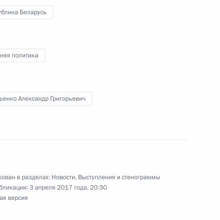
ублика Беларусь
няя политика
ть предыдущие материалы
шенко Александр Григорьевич
енно-Морского Флота
ован в разделах:
Новости
,
Выступления и стенограммы
бликации:
3 апреля 2017 года, 20:30
ая версия
ные
Официальные
Правовая и