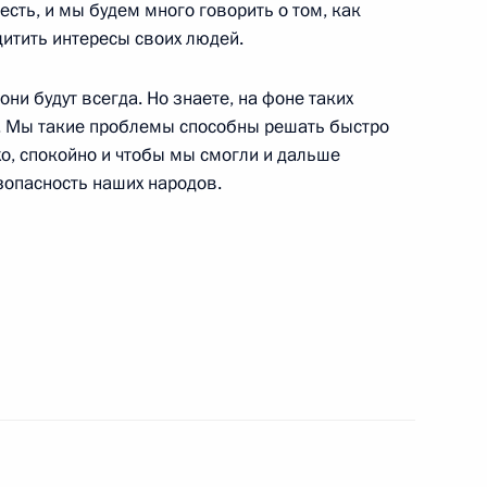
 есть, и мы будем много говорить о том, как
щитить интересы своих людей.
и Александром Лукашенко
они будут всегда. Но знаете, на фоне таких
т. Мы такие проблемы способны решать быстро
хо, спокойно и чтобы мы смогли и дальше
я
зопасность наших народов.
ом Белоруссии Александром
и Республики Беларусь