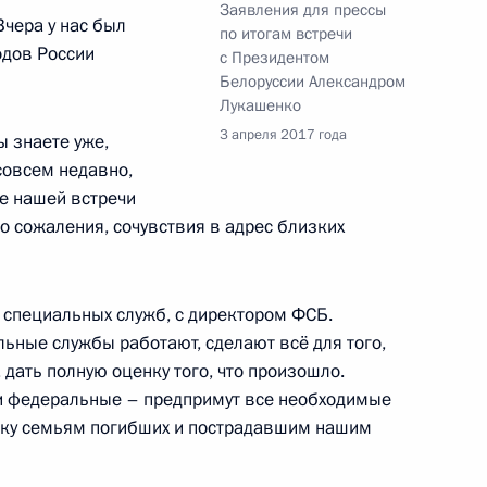
Заявления для прессы
экономического совета
Вчера у нас был
по итогам встречи
одов России
с Президентом
Белоруссии Александром
Лукашенко
3 апреля 2017 года
ы знаете уже,
 Днём рождения
совсем недавно,
ле нашей встречи
о сожаления, сочувствия в адрес близких
ом Белоруссии Александром
 специальных служб, с директором ФСБ.
ьные службы работают, сделают всё для того,
дать полную оценку того, что произошло.
, и федеральные – предпримут все необходимые
ржку семьям погибших и пострадавшим нашим
сии Александру Лукашенко