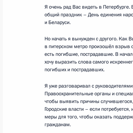
Заседание Высшего Евразийского 
Я очень рад Вас видеть в Петербурге. 
общий праздник – День единения нар
11 октября 2017 года, 18:45
и Беларуси.
Но начать я вынужден с другого. Как В
Поздравления Владимиру Путину с
в питерском метро произошёл взрыв 
7 октября 2017 года, 13:15
есть погибшие, пострадавшие. В нача
хочу выразить слова самого искреннег
погибших и пострадавших.
Телефонный разговор с Президент
Я уже разговаривал с руководителями
Лукашенко
Правоохранительные органы и специал
30 августа 2017 года, 12:20
чтобы выявить причины случившегося, 
Городские власти – если потребуется
меры для того, чтобы оказать подде
Поздравление Президенту Белорус
гражданам.
с Днём независимости