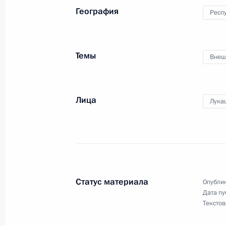
География
Респ
3 июля 2016 года, 12:10
Темы
Внеш
Показа
Лица
Лука
Встреча с военнослужащими Во
26 июля 2026 года
Статус материала
Опублик
Дата пу
Текстов
Разделы сайта
Информацион