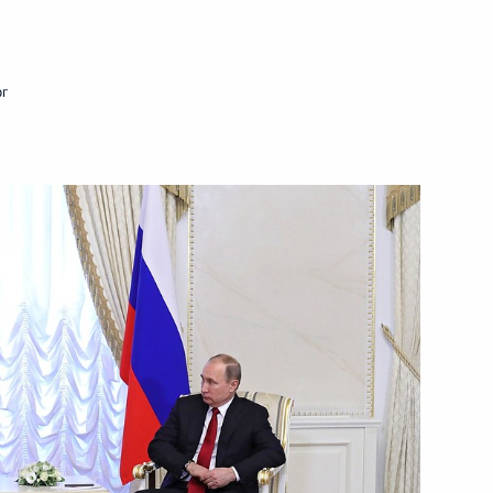
ть следующие материалы
рг
и Александром Лукашенко
ии Высшего Евразийского
ном составе
и Александром Лукашенко