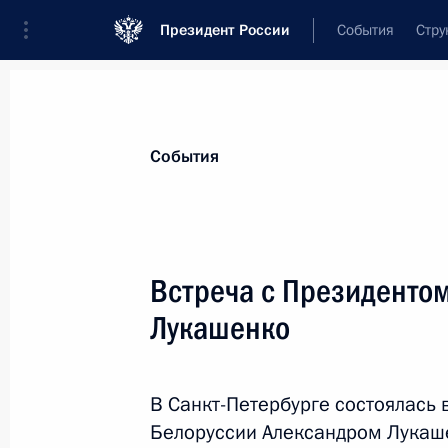
Президент России
События
Стру
Материалы по выбранной персоне
События
Лукашенко
,
Александр
Григорьевич
Президент Республики Беларусь
Встреча с Президенто
Лукашенко
Лента событий
В Санкт-Петербурге состоялась
Белоруссии Александром Лукаш