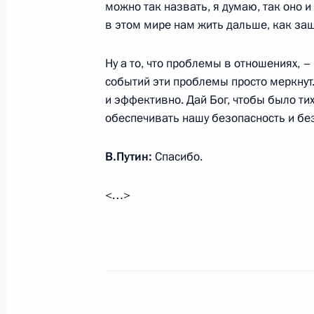
можно так назвать, я думаю, так оно и
в этом мире нам жить дальше, как за
Встреча с Президентом Белорусси
22 ноября 2016 года, 18:45
Ну а то, что проблемы в отношениях, – 
событий эти проблемы просто меркну
и эффективно. Дай Бог, чтобы было ти
Посещение храма Христа Спасител
обеспечивать нашу безопасность и бе
22 ноября 2016 года, 17:50
В.Путин:
Спасибо.
<…>
Телефонный разговор с Президент
Лукашенко
9 ноября 2016 года, 20:25
Поздравление с Днём независимост