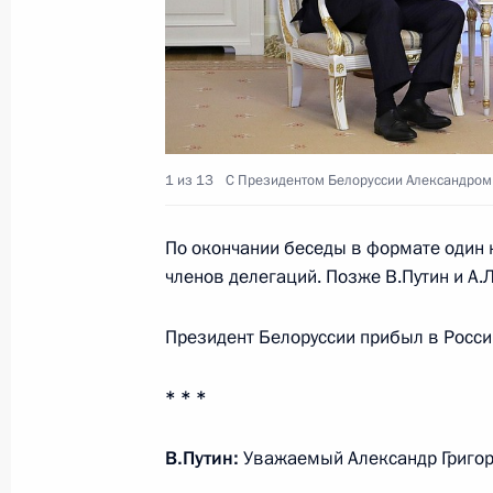
Поздравление с Днём единения нар
2 апреля 2018 года, 10:10
1 из 13
С Президентом Белоруссии Александром
Телефонный разговор с Президент
Лукашенко
По окончании беседы в формате один 
28 марта 2018 года, 20:50
членов делегаций. Позже В.Путин и А
Президент Белоруссии прибыл в Росси
Неформальная встреча глав госуда
* * *
26 декабря 2017 года, 20:20
В.Путин:
Уважаемый Александр Григор