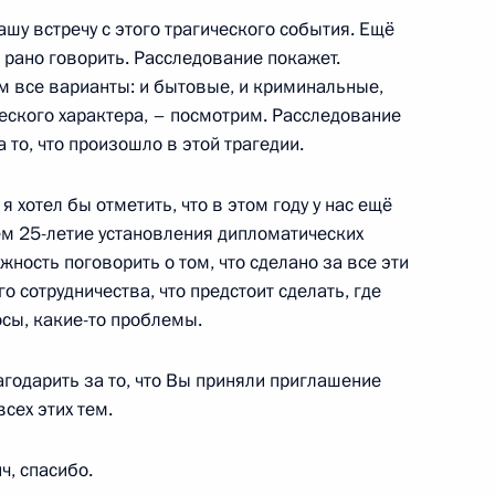
шу встречу с этого трагического события. Ещё
 рано говорить. Расследование покажет.
м все варианты: и бытовые, и криминальные,
еского характера, – посмотрим. Расследование
ого Совета Союзного
 то, что произошло в этой трагедии.
я хотел бы отметить, что в этом году у нас ещё
м 25-летие установления дипломатических
жность поговорить о том, что сделано за все эти
 сотрудничества, что предстоит сделать, где
 Александром Лукашенко
осы, какие-то проблемы.
агодарить за то, что Вы приняли приглашение
сех этих тем.
уссии
, спасибо.