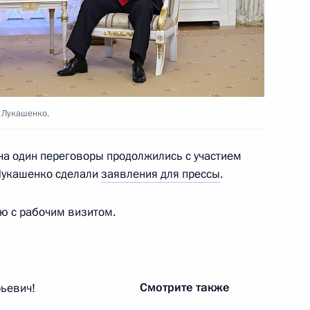
одов России и Беларуси
 Лукашенко.
ом Белоруссии Александром
на один переговоры продолжились с участием
.Лукашенко сделали
заявления для прессы
.
ю с рабочим визитом.
рств СНГ
Смотрите также
ьевич!