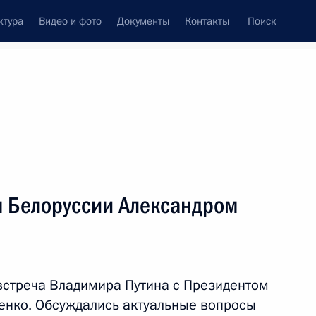
ктура
Видео и фото
Документы
Контакты
Поиск
Все персоны
м Белоруссии Александром
Подписаться на ленту
 встреча Владимира Путина с Президентом
енко. Обсуждались актуальные вопросы