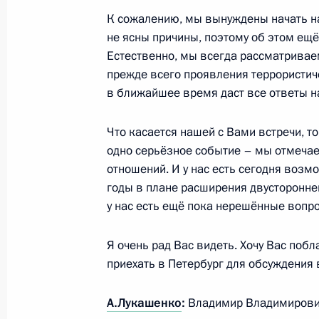
К сожалению, мы вынуждены начать на
3 июля 2017 года, 10:00
не ясны причины, поэтому об этом ещё
Естественно, мы всегда рассматривае
прежде всего проявления террористич
Заседание Высшего Государственн
в ближайшее время даст все ответы на
государства России и Белоруссии
Что касается нашей с Вами встречи, то 
30 июня 2017 года, 16:45
одно серьёзное событие – мы отмечае
отношений. И у нас есть сегодня возмо
годы в плане расширения двустороннего
Беседа с Президентом Белоруссии
у нас есть ещё пока нерешённые вопр
30 июня 2017 года, 14:45
Я очень рад Вас видеть. Хочу Вас побл
приехать в Петербург для обсуждения в
IV Форум регионов России и Белор
А.Лукашенко
:
Владимир Владимирович
30 июня 2017 года, 14:15