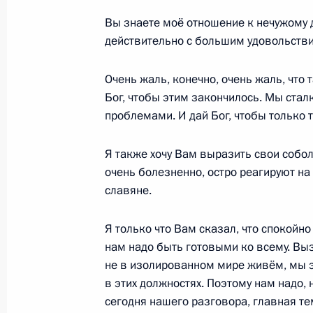
Вы знаете моё отношение к нечужому д
действительно с большим удовольств
Заявления для прессы по итогам в
Белоруссии Александром Лукашенк
Очень жаль, конечно, очень жаль, что 
Бог, чтобы этим закончилось. Мы стал
3 апреля 2017 года, 20:50
проблемами. И дай Бог, чтобы только т
Я также хочу Вам выразить свои собо
Встреча с Президентом Белорусси
очень болезненно, остро реагируют н
3 апреля 2017 года, 20:30
славяне.
Я только что Вам сказал, что спокойно
нам надо быть готовыми ко всему. Вы
Поздравление с Днём единения нар
не в изолированном мире живём, мы э
2 апреля 2017 года, 10:00
в этих должностях. Поэтому нам надо, 
сегодня нашего разговора, главная те