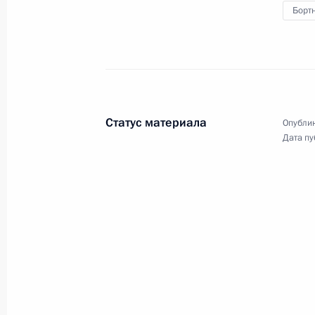
Борт
15 июля 2011 года, 15:00
Президенту доложили о ходе спасат
затонувшего теплохода «Булгария»
Статус материала
Опублик
10 июля 2011 года, 18:45
Дата пу
Рабочая встреча с Юрием Чайкой 
31 марта 2011 года, 17:30
Совещание по вопросам противоде
и преступности