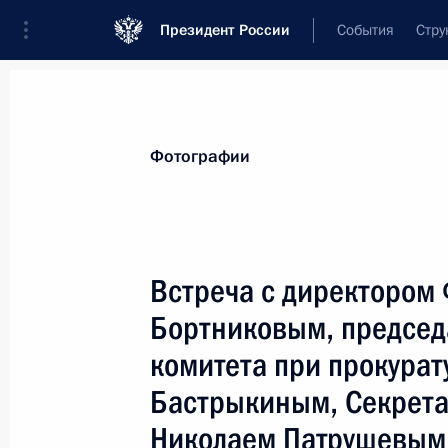
Президент России
События
Стру
Материалы по выбранной персоне
Фотографии
Бастрыкин
,
Александр
Иванович
председатель Следственного комитет
Встреча с директором
Бортниковым, председ
комитета при прокура
Лента событий
Бастрыкиным, Секрета
Николаем Патрушевым