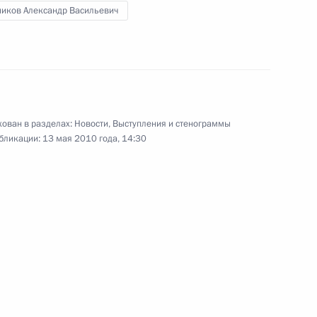
ников Александр Васильевич
ельных работ на месте
ован в разделах:
Новости
,
Выступления и стенограммы
бликации:
13 мая 2010 года, 14:30
и Александром Бастрыкиным
йствия терроризму