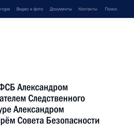
ктура
Видео и фото
Документы
Контакты
Поиск
Все персоны
а Российской Федерации
 ФСБ Александром
ателем Следственного
туре Александром
Подписаться на ленту
рём Совета Безопасности