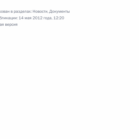
дента в Свердловской
ован в разделах:
Новости
,
Документы
бликации:
14 мая 2012 года, 12:20
ая версия
я поручений по итогам
дента в Свердловской
 Российской Федерации