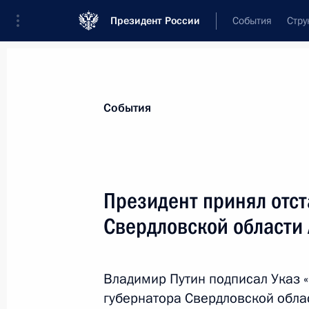
Президент России
События
Стру
Материалы по выбранной персоне
События
Мишарин
,
Александр
Сергеевич
Президент принял отст
Свердловской области
Лента событий
Владимир Путин подписал Указ
губернатора Свердловской облас