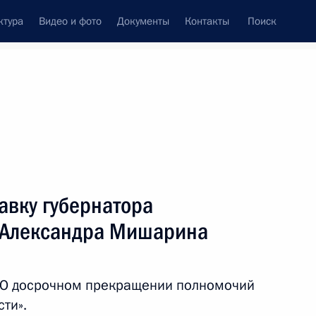
ктура
Видео и фото
Документы
Контакты
Поиск
Все персоны
авку губернатора
 Александра Мишарина
Подписаться на ленту
 «О досрочном прекращении полномочий
ти».