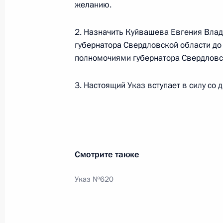
желанию.
О ходе исполнения пункта 1 перечн
2. Назначить Куйвашева Евгения Вл
по итогам работы мобильной приё
губернатора Свердловской области до
в Свердловской области
полномочиями губернатора Свердловс
2 декабря 2011 года, 20:20
3. Настоящий Указ вступает в силу со 
Перечень поручений по итогам ра
Президента в Екатеринбурге
1 декабря 2011 года, 20:40
Смотрите также
Указ №620
Рабочая встреча с губернатором С
Александром Мишариным