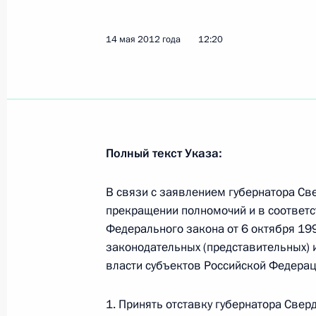
Президент принял отставку губерн
Александра Мишарина
14 мая 2012 года
12:20
14 мая 2012 года, 12:20
Рабочая встреча с губернатором С
Александром Мишариным
Полный текст Указа:
3 апреля 2012 года, 15:00
В связи с заявлением губернатора Св
прекращении полномочий и в соответст
О частичном исполнении пункта 3 
Федерального закона от 6 октября 19
по итогам работы мобильной приё
законодательных (представительных) 
в Свердловской области
власти субъектов Российской Федерац
10 декабря 2011 года, 12:40
1. Принять отставку губернатора Свер