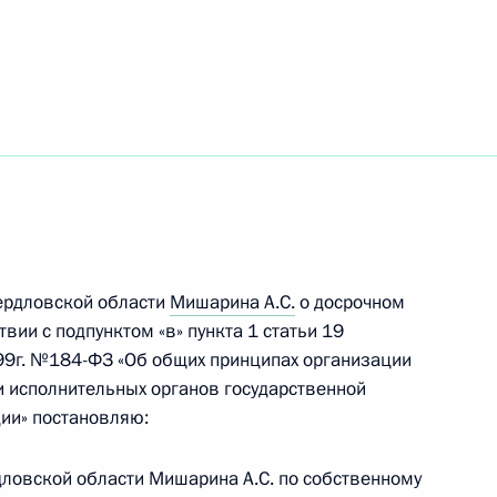
атора Свердловской области
вердловской области
ердловской области
Мишарина А.С.
о досрочном
вии с подпунктом «в» пункта 1 статьи 19
перечня поручений, данных
99г. №184-ФЗ «Об общих принципах организации
мной Президента
и исполнительных органов государственной
ии» постановляю:
дловской области Мишарина А.С. по собственному