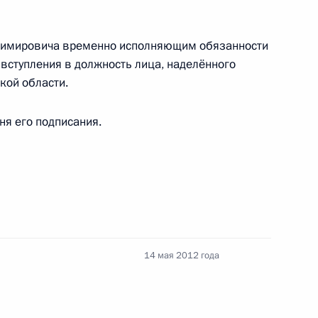
я поручений, данных
адимировича временно исполняющим обязанности
мной Президента
 вступления в должность лица, наделённого
кой области.
дня его подписания.
боты мобильной приёмной
14 мая 2012 года
вердловской области