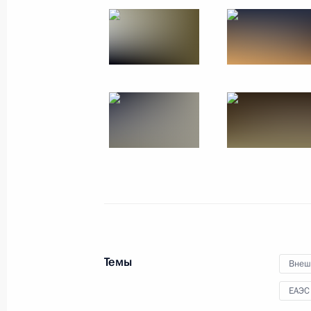
Встреча с национальной
сборной WorldSkills-Russia
24 октября 2017 года
7 фото
Темы
Внеш
ЕАЭС