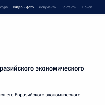
ктура
Видео и фото
Документы
Контакты
Поиск
си
встречи
Церемонии
октябрь, 2017
ть следующие материалы
разийского экономического
ного дискуссионного клуба
ысшего Евразийского экономического