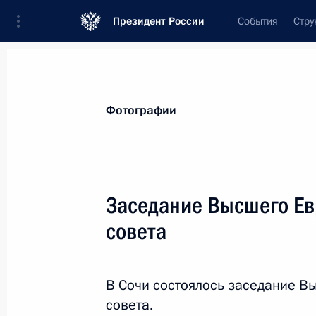
Президент России
События
Стру
Видеозаписи
Фотографии
Аудиозапи
Все материалы
Поездки
Совещания, 
Фотографии
Показа
Заседание Высшего Ев
совета
Заседание Международ
«Валдай»
В Сочи состоялось заседание В
19 октября 2017 года
Сочи
14 фото
совета.