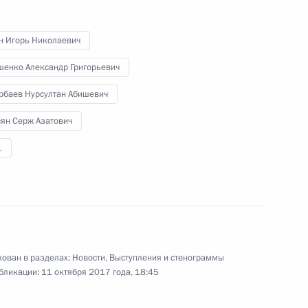
н Игорь Николаевич
шенко Александр Григорьевич
Восточного экономического
рбаев Нурсултан Абишевич
сян Серж Азатович
 фото
1
ован в разделах:
Новости
,
Выступления и стенограммы
бликации:
11 октября 2017 года, 18:45