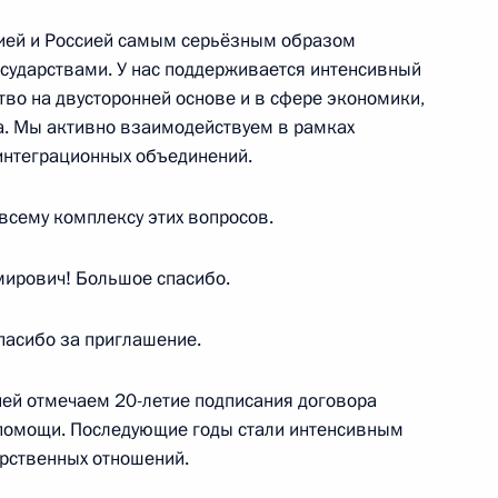
ией и Россией самым серьёзным образом
лучаю 20-летия заключения
сударствами. У нас поддерживается интенсивный
е и взаимной помощи между
ство на двусторонней основе и в сфере экономики,
ла. Мы активно взаимодействуем в рамках
интеграционных объединений.
 всему комплексу этих вопросов.
ержем Саргсяном
ирович! Большое спасибо.
пасибо за приглашение.
ней отмечаем 20-летие подписания договора
ится с Президентом Армении
 помощи. Последующие годы стали интенсивным
рственных отношений.