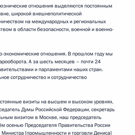
союзнические отношения выделяются постоянным
вне, широкой внешнеполитической
ержем Саргсяном
дничеством на международных и региональных
твом в области безопасности, военной и военно-
о-экономические отношения. В прошлом году мы
и российско-армянских
арооборота. А за шесть месяцев – почти 24
авительствами и парламентами наших стран.
ое сотрудничество и сотрудничество
постоянные визиты на высшем и высоком уровнях.
пасности ОДКБ
седатель Думы Российской Федерации, секретарь
льным визитом в Москве, наш председатель
ём осенью Председателя Правительства России
, Министра [промышленности и торговли Дениса]