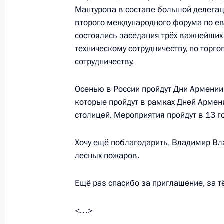
Мантурова в составе большой делегац
Заседание Высшего Евразийского 
второго международного форума по ев
26 декабря 2016 года, 16:40
состоялись заседания трёх важнейших
техническому сотрудничеству, по торг
сотрудничеству.
Пресс-конференция по итогам пере
Армении Сержем Саргсяном
Осенью в России пройдут Дни Армении.
которые пройдут в рамках Дней Армени
10 августа 2016 года, 18:30
столицей. Мероприятия пройдут в 13 г
Хочу ещё поблагодарить, Владимир Вл
Встреча с Президентом Армении С
лесных пожаров.
10 августа 2016 года, 17:40
Ещё раз спасибо за приглашение, за т
<…>
Встреча с Сержем Саргсяном и Ил