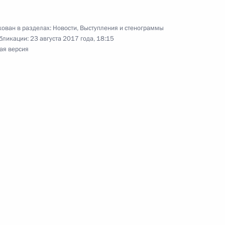
ован в разделах:
Новости
,
Выступления и стенограммы
ть предыдущие материалы
бликации:
23 августа 2017 года, 18:15
ая версия
енно-Морского Флота
ные
Официальные
Правовая и
сетевые ресурсы
техническая
ссии
Президента России
информация