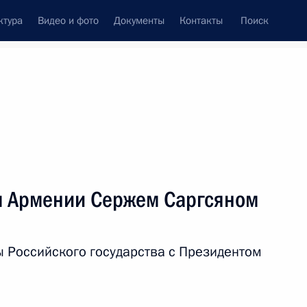
ктура
Видео и фото
Документы
Контакты
Поиск
Все персоны
м Армении Сержем Саргсяном
ы Российского государства с Президентом
Подписаться на ленту