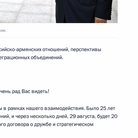
ом.
ержем Саргсяном
сийско-армянских отношений, перспективы
теграционных объединений.
экономического совета
ень рад Вас видеть!
ы в рамках нашего взаимодействия. Было 25 лет
 Днём рождения
ий, и через несколько дней, 29 августа, будет 20
го договора о дружбе и стратегическом