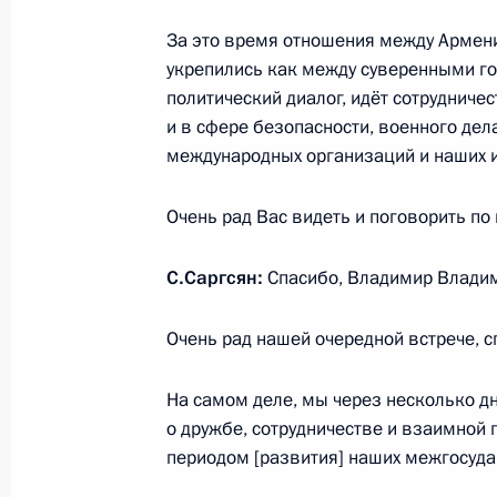
За это время отношения между Армен
Поздравление Сержу Саргсяну по с
укрепились как между суверенными го
Договора о дружбе, сотрудничеств
политический диалог, идёт сотрудниче
Россией и Арменией
и в сфере безопасности, военного де
международных организаций и наших 
29 августа 2017 года, 09:00
Очень рад Вас видеть и поговорить по
Встреча с Президентом Армении С
С.Саргсян:
Спасибо, Владимир Владим
23 августа 2017 года, 18:15
Очень рад нашей очередной встрече, с
На самом деле, мы через несколько д
23 августа Владимир Путин встрет
о дружбе, сотрудничестве и взаимной
Сержем Саргсяном
периодом [развития] наших межгосуда
22 августа 2017 года, 12:40