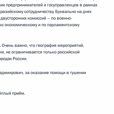
ии предпринимателей и госуправленцев в рамках
экономического совета
разийскому сотрудничеству. Буквально на днях
 двусторонних комиссий – по военно-
ово-экономическому и по парламентскому
говоров с Президентом
 Очень важно, что география мероприятий,
и, не ограничивается только российской
ородах России.
адимирович, за оказание помощи в тушении
ержем Саргсяном
ёплый приём.
ьхамом Алиевым