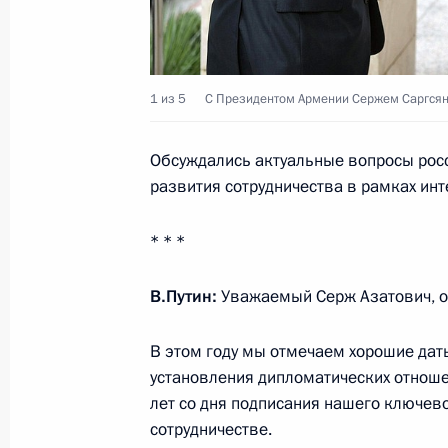
15 ноября 2017 года, 20:25
1 из 5
С Президентом Армении Сержем Саргсян
Встреча с Президентом Армении С
Обсуждались актуальные вопросы рос
15 ноября 2017 года, 20:00
развития сотрудничества в рамках ин
* * *
Заседание Высшего Евразийского 
11 октября 2017 года, 18:45
В.Путин:
Уважаемый Серж Азатович, оч
В этом году мы отмечаем хорошие дат
Поздравления Владимиру Путину с
установления дипломатических отношен
лет со дня подписания нашего ключево
7 октября 2017 года, 13:15
сотрудничестве.