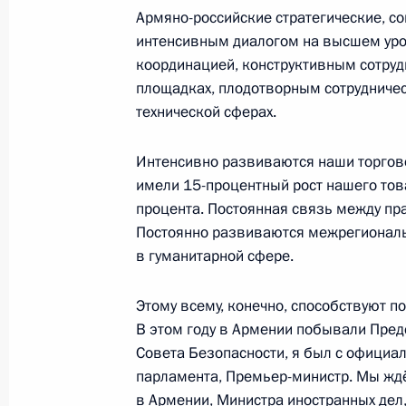
Армяно-российские стратегические, 
интенсивным диалогом на высшем уро
Встреча с Президентом Армении С
координацией, конструктивным сотру
площадках, плодотворным сотрудничес
15 марта 2017 года, 16:00
технической сферах.
Интенсивно развиваются наши торгов
Заявления для прессы по окончани
имели 15-процентный рост нашего тов
переговоров
процента. Постоянная связь между пр
Постоянно развиваются межрегиональн
15 марта 2017 года, 16:00
в гуманитарной сфере.
Этому всему, конечно, способствуют 
Сессия Совета коллективной безо
В этом году в Армении побывали Пред
26 декабря 2016 года, 17:10
Совета Безопасности, я был с официа
парламента, Премьер-министр. Мы жд
в Армении, Министра иностранных дел