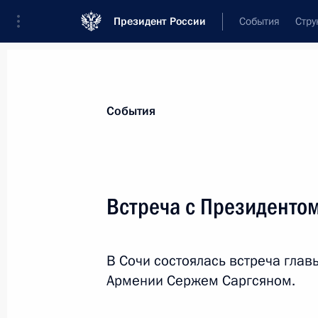
Президент России
События
Стру
Материалы по выбранной персоне
События
Саргсян
,
Серж
Азатович
Встреча с Президенто
В Сочи состоялась встреча глав
Лента событий
Армении Сержем Саргсяном.