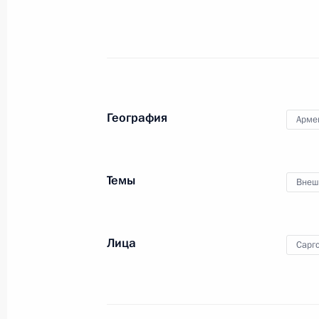
20 июня 2016 года, 18:45
Встреча с Президентом Армении С
20 июня 2016 года, 15:00
География
Арме
Заседание Высшего Евразийского 
Темы
Внеш
31 мая 2016 года, 13:00
Лица
Сарг
Начало заседания Высшего Еврази
совета в расширенном составе
31 мая 2016 года, 12:30