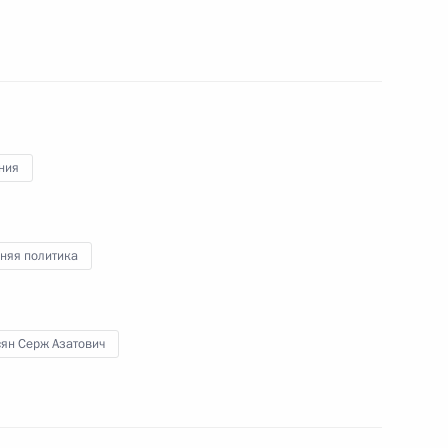
ержем Саргсяном
ния
экономического совета
няя политика
сян Серж Азатович
йского экономического