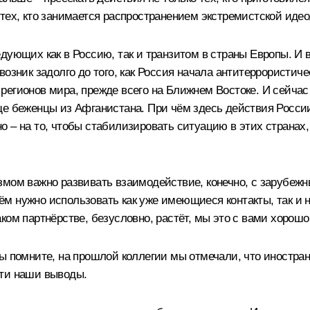
тех, кто занимается распространением экстремистской идеол
дующих как в Россию, так и транзитом в страны Европы. И 
озник задолго до того, как Россия начала антитеррористиче
регионов мира, прежде всего на Ближнем Востоке. И сейчас
ще беженцы из Афганистана. При чём здесь действия Росси
 – на то, чтобы стабилизировать ситуацию в этих странах,
змом важно развивать взаимодействие, конечно, с зарубеж
м нужно использовать как уже имеющиеся контакты, так и 
ком партнёрстве, безусловно, растёт, мы это с вами хорошо
Вы помните, на прошлой коллегии мы отмечали, что иностр
эти наши выводы.