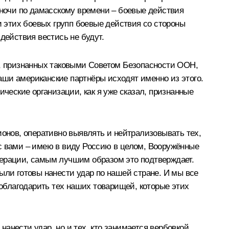
уночи по дамасскому времени – боевые действия
и этих боевых групп боевые действия со стороны
ействия вестись не будут.
й, признанных таковыми Советом Безопасности ООН,
наши американские партнёры исходят именно из этого.
ические организации, как я уже сказал, признанные
ионов, оперативно выявлять и нейтрализовывать тех,
ы с вами – имею в виду Россию в целом, Вооружённые
дерации, самым лучшим образом это подтверждает.
ыли готовы нанести удар по нашей стране. И мы все
поблагодарить тех наших товарищей, которые этих
нанести удар, но и тех, кто занимается вербовкой