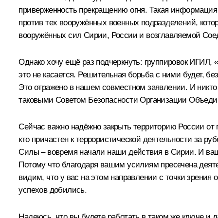
приверженность прекращению огня. Такая информация к
против тех вооружённых военных подразделений, котор
вооружённых сил Сирии, России и возглавляемой Сое
Однако хочу ещё раз подчеркнуть: группировок ИГИЛ,
это не касается. Решительная борьба с ними будет, бе
Это отражено в нашем совместном заявлении. И никто н
таковыми Советом Безопасности Организации Объеди
Сейчас важно надёжно закрыть территорию России от п
кто причастен к террористической деятельности за руб
Силы – вовремя начали наши действия в Сирии. И ваш
Потому что благодаря вашим усилиям пресечена деятел
видим, что у вас на этом направлении с точки зрения
успехов добились.
Надеюсь, что вы будете работать в таком же ключе и да