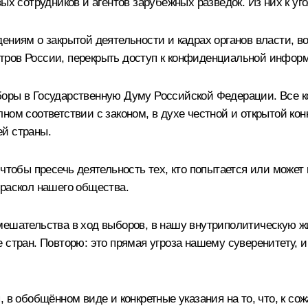
ых сотрудников и агентов зарубежных разведок. Из них к уг
ениям о закрытой деятельности и кадрах органов власти, в
тров России, перекрыть доступ к конфиденциальной информ
боры в Государственную Думу Российской Федерации. Все к
ном соответствии с законом, в духе честной и открытой ко
ей страны.
 чтобы пресечь деятельность тех, кто попытается или може
 раскол нашего общества.
мешательства в ход выборов, в нашу внутриполитическую жи
е стран. Повторю: это прямая угроза нашему суверенитету,
 в обобщённом виде и конкретные указания на то, что, к со