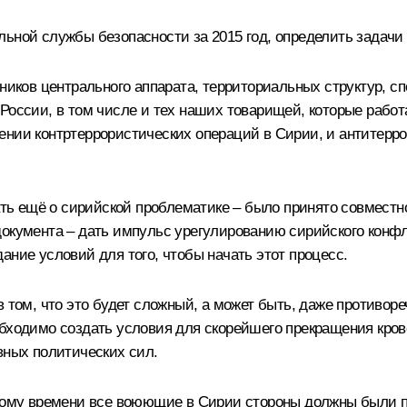
льной службы безопасности за 2015 год, определить задачи
дников центрального аппарата, территориальных структур, 
России, в том числе и тех наших товарищей, которые работ
ении контртеррористических операций в Сирии, и антитерр
азать ещё о сирийской проблематике – было принято совмес
документа – дать импульс урегулированию сирийского конф
ание условий для того, чтобы начать этот процесс.
 том, что это будет сложный, а может быть, даже противоре
обходимо создать условия для скорейшего прекращения кров
вных политических сил.
сскому времени все воюющие в Сирии стороны должны были 