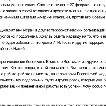
 нам уже поступает. Соответственно, с 27 февраля – с пол
ые заявят о своей готовности прекратить огонь, в отношени
динёнными Штатами Америки коалиции, против них боевые д
 «Джабхат ан-Нусра» и других террористических организаци
зусловно, продолжена. Хочу выразить надежду на то, что и 
е будет забывать, что кроме ИГИЛ есть и другие террорист
нённых Наций.
роникновения боевиков с Ближнего Востока и из других рег
ежом. Кстати говоря, в этой связи хотел бы сказать, что м
а работа, работа на местах, на территории Российской Фе
ьность тех подпольных групп и группировок, которые уже б
 организации превентивной работы есть успехи. Хочу особо 
льше – пресекать действия не только тех, кто приготовился 