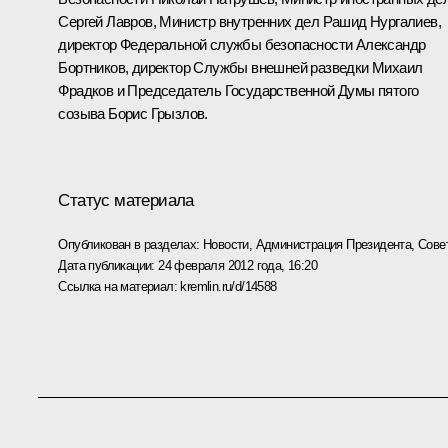
Сергей Лавров
, Министр внутренних дел
Рашид Нургалиев
,
директор Федеральной службы безопасности
Александр
Бортников
, директор Службы внешней разведки
Михаил
Фрадков
и Председатель Государственной Думы пятого
созыва
Борис Грызлов
.
Статус материала
Опубликован в разделах:
Новости
,
Администрация Президента
,
Сове
Дата публикации:
24 февраля 2012 года, 16:20
Ссылка на материал:
kremlin.ru/d/14588