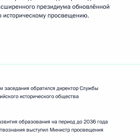
ума Межведомственной
расширенного президиума обновлённой
ещению
 историческому просвещению.
чении членов Правительства
ов служб
м заседания обратился директор Службы
ийского исторического общества
телями традиционных религий
азвития образования на период до 2036 года
ствознания выступил Министр просвещения