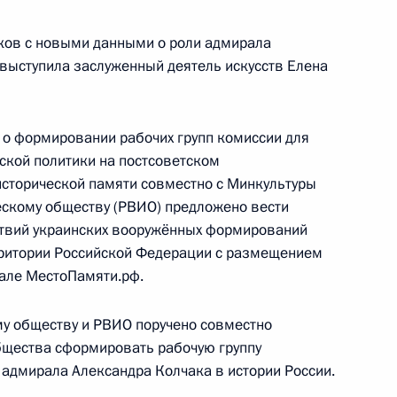
 СНГ
ков с новыми данными о роли адмирала
 выступила заслуженный деятель искусств Елена
 о формировании рабочих групп комиссии для
ной комиссии
ской политики на постсоветском
исторической памяти совместно с Минкультуры
ескому обществу (РВИО) предложено вести
ствий украинских вооружённых формирований
рритории Российской Федерации с размещением
ие в работе форума «История
але МестоПамяти.рф.
му обществу и РВИО поручено совместно
бщества сформировать рабочую группу
 адмирала Александра Колчака в истории России.