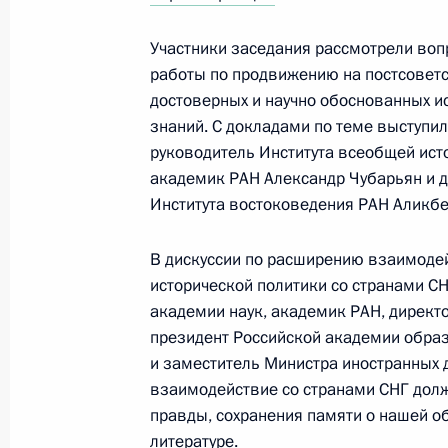
Встреча с руководителями органов
стран СНГ
Участники заседания рассмотрели во
работы по продвижению на постсовет
29 сентября 2022 года, 17:35
достоверных и научно обоснованных и
знаний. С докладами по теме выступи
руководитель Института всеобщей ист
Заседание Совета Безопасности
академик РАН Александр Чубарьян и 
Института востоковедения РАН Аликб
21 февраля 2022 года, 18:30
В дискуссии по расширению взаимодей
исторической политики со странами С
Магомедсалам Магомедов и Серге
академии наук, академик РАН, директ
о старте XIX конкурса молодёжных 
президент Российской академии обра
Россия»
и заместитель Министра иностранных 
взаимодействие со странами СНГ дол
10 февраля 2022 года, 10:00
правды, сохранения памяти о нашей об
литературе.