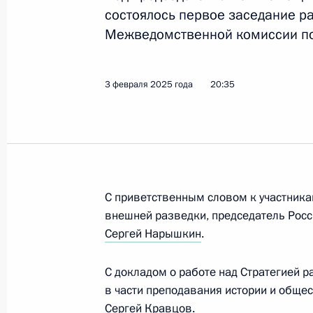
Заседание расширенного президи
состоялось первое заседание 
комиссии по историческому просв
Межведомственной комиссии по
3 февраля 2025 года, 20:35
3 февраля 2025 года
20:35
Президент подписал указы о назна
Российской Федерации и директор
14 мая 2024 года, 21:25
С приветственным словом к участника
внешней разведки, председатель Росс
Встреча с историками и представи
Сергей Нарышкин
.
России
4 ноября 2022 года, 18:00
С докладом о работе над Стратегией р
в части преподавания истории и обще
Сергей Кравцов
.