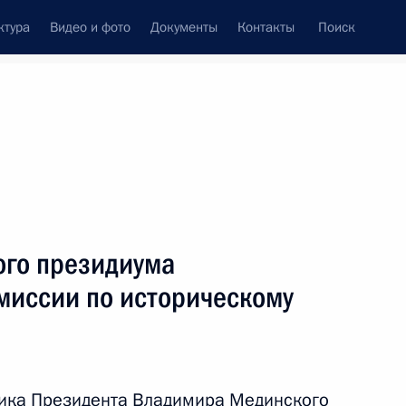
ктура
Видео и фото
Документы
Контакты
Поиск
Все персоны
го президиума
иссии по историческому
Подписаться на ленту
ика Президента Владимира Мединского