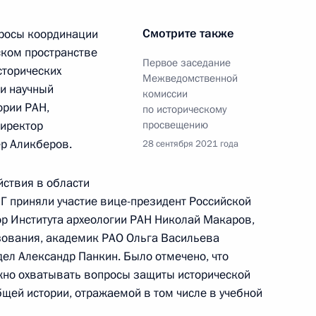
 безопасности и спецслужб
Смотрите также
просы координации
ском пространстве
Первое заседание
сторических
Межведомственной
ли научный
комиссии
ории РАН,
по историческому
директор
просвещению
ер Аликберов.
28 сентября 2021 года
ствия в области
НГ приняли участие вице-президент Российской
й Нарышкин объявили
ор Института археологии РАН Николай Макаров,
проектов «Моя страна – моя
зования, академик РАО Ольга Васильева
дел Александр Панкин. Было отмечено, что
жно охватывать вопросы защиты исторической
щей истории, отражаемой в том числе в учебной