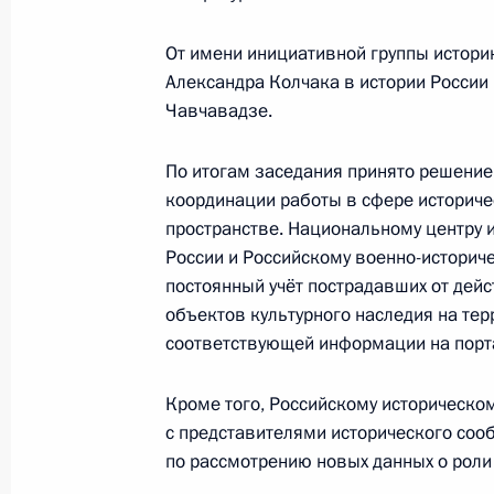
Встреча с главами спецслужб стран
От имени инициативной группы истори
13 октября 2021 года, 20:10
Александра Колчака в истории России
Чавчавадзе.
По итогам заседания принято решение
Первое заседание Межведомствен
координации работы в сфере историче
по историческому просвещению
пространстве. Национальному центру 
28 сентября 2021 года, 17:00
России и Российскому военно-историч
постоянный учёт пострадавших от дей
объектов культурного наследия на те
Владимир Мединский принял участ
соответствующей информации на порт
для будущего. Новый взгляд»
Кроме того, Российскому историческо
5 октября 2020 года, 19:00
с представителями исторического соо
по рассмотрению новых данных о роли