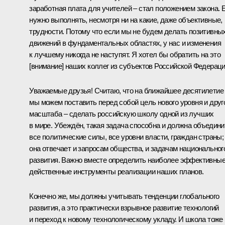
заработная плата для учителей – стал положением закона. 
нужно выполнять, несмотря ни на какие, даже объективные,
трудности. Потому что если мы не будем делать позитивны
движений в фундаментальных областях, у нас и изменения
к лучшему никогда не наступят. Я хотел бы обратить на это
[внимание] наших коллег из субъектов Российской Федераци
Уважаемые друзья! Считаю, что на ближайшее десятилетие
мы можем поставить перед собой цель нового уровня и друг
масштаба – сделать российскую школу одной из лучших
в мире. Убеждён, такая задача способна и должна объедини
все политические силы, все уровни власти, граждан страны;
она отвечает и запросам общества, и задачам национальног
развития. Важно вместе определить наиболее эффективные
действенные инструменты реализации наших планов.
Конечно же, мы должны учитывать тенденции глобального
развития, а это практически взрывное развитие технологий
и переход к новому технологическому укладу. И школа тоже