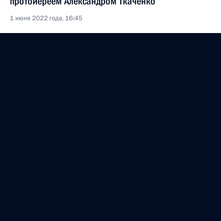
протоиереем Александром Ткаченко
1 июня 2022 года, 16:45
Встреча с семьями, награждёнными орденом
«Родительская слава»
1 июня 2022 года, 15:40
Обращение к участникам фестиваля «Большая
перемена»
1 июня 2022 года, 13:05
Внесено изменение в статью 25 закона
о рекламе
28 мая 2022 года, 13:30