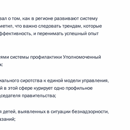
ал о том, как в регионе развивают систему
метил, что важно следовать трендам, которые
ффективность, и перенимать успешный опыт
спублику Калмыкия
лями системы профилактики Уполномоченный
х:
мало-Ненецкий автономный
иального сиротства к единой модели управления,
й в этой сфере курирует одно профильное
дседателя правительства;
 детей, выявленных в ситуации безнадзорности,
азаний;
льных мерах господдержки