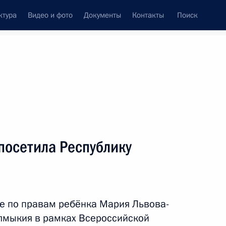
ктура
Видео и фото
Документы
Контакты
Поиск
Все темы
Подписаться на ленту
посетила Республику
ть следующие материалы
дым деятелям культуры
е по правам ребёнка Мария Львова-
лмыкия в рамках Всероссийской