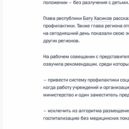
положении – без разлучения с детьми.
на первом месте»
12 марта 2025 года, 18:00
Глава республики
Бату Хасиков
рассказ
профилактики. Также глава региона от
на сегодняшний день показали свою э
других регионов.
Мария Львова-Белова посетила Ре
11 марта 2025 года, 18:00
На рабочем совещании с представите
озвучила рекомендации, среди которы
Мария Львова-Белова посетила Я
– привести систему профилактики соц
округ
когда работу учреждений и организаци
министерство и один заместитель пре
6 марта 2025 года, 18:00
– исключить из алгоритма размещения
госпитализацию без медицинских пок
Действие норм закона о дополните