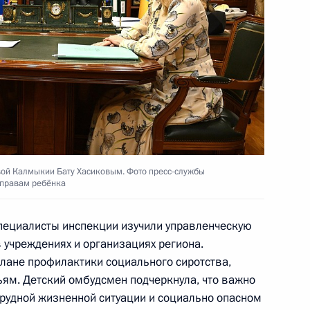
нецкую Народную Республику
ганскую Народную Республику
вой Калмыкии Бату Хасиковым. Фото пресс-службы
 правам ребёнка
работу по воссоединению
специалисты инспекции изучили управленческую
 учреждениях и организациях региона.
плане профилактики социального сиротства,
ям. Детский омбудсмен подчеркнула, что важно
рудной жизненной ситуации и социально опасном
ужной форум «Семья