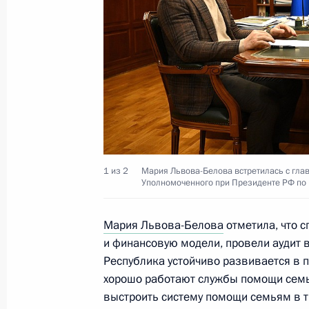
Мария Львова-Белова посетила До
20 марта 2025 года, 20:30
Мария Львова-Белова посетила Лу
19 марта 2025 года, 21:00
1 из 2
Мария Львова-Белова встретилась с гла
Уполномоченного при Президенте РФ по
Мария Львова-Белова продолжает 
детей с их семьями
Мария Львова-Белова
отметила, что 
и финансовую модели, провели аудит в
14 марта 2025 года, 18:00
Республика устойчиво развивается в 
хорошо работают службы помощи семь
выстроить систему помощи семьям в т
Мария Львова-Белова открыла окр