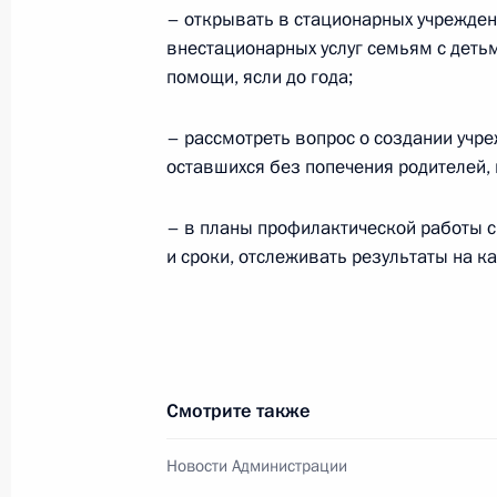
семей, имеющих детей, продлено д
– открывать в стационарных учрежден
28 февраля 2025 года, 21:35
внестационарных услуг семьям с деть
помощи, ясли до года;
– рассмотреть вопрос о создании учреж
Внесены изменения в Уголовно-про
оставшихся без попечения родителей, в
ограничения применения меры пре
под стражу к некоторым категория
– в планы профилактической работы 
28 февраля 2025 года, 20:40
и сроки, отслеживать результаты на к
Встреча с главой правления компа
Амираном Муцоевым
Смотрите также
25 февраля 2025 года, 14:45
Новости Администрации