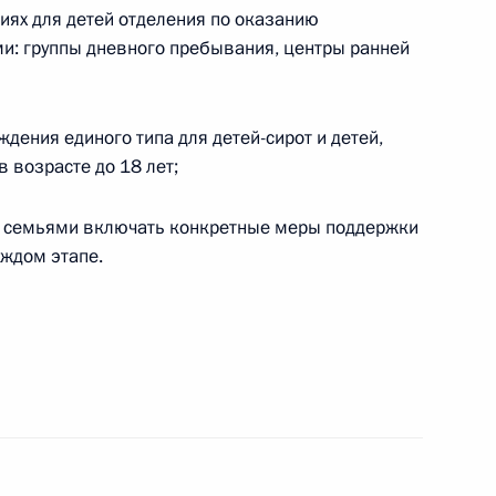
о 2030 года включительно
иях для детей отделения по оказанию
ми: группы дневного пребывания, центры ранней
дения единого типа для детей-сирот и детей,
цессуальный кодекс в части
 возрасте до 18 лет;
сечения в виде заключения
м лиц
с семьями включать конкретные меры поддержки
аждом этапе.
нии «Остров мечты»