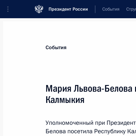
Президент России
События
Стру
Материалы по выбранной теме
События
Дети,
972 результата
Мария Львова-Белова 
Показа
Калмыкия
Вручение премий Президента моло
и за произведения для детей
Уполномоченный при Президент
Белова посетила Республику Ка
25 марта 2025 года, 16:30