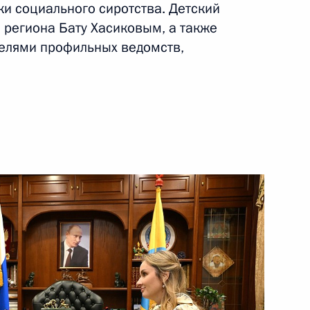
и социального сиротства. Детский
 региона Бату Хасиковым, а также
елями профильных ведомств,
порожскую область
ям торжественной церемонии
тской книги
рсонскую область