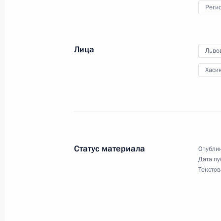
детей с их семьями
Реги
14 февраля 2025 года, 19:00
Лица
Льво
Мария Львова-Белова посетила Кур
Хасик
11 февраля 2025 года, 19:00
Заседание Совета по науке и обра
6 февраля 2025 года, 19:15
Статус материала
Опублик
Дата пу
Текстов
Установлена административная отв
несовершеннолетним опасных газо
бытового назначения