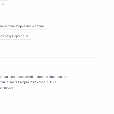
оны
ва-Белова Мария Алексеевна
ганскую область
ов Бату Сергеевич
зованию
ован в разделе:
Администрация Президента
бликации:
11 марта 2025 года, 18:00
ая версия
етственность за продажу
содержащих товаров