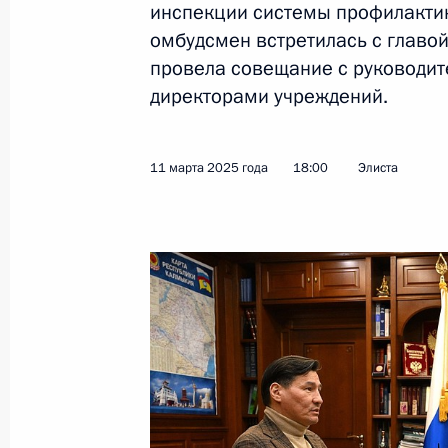
инспекции системы профилактик
омбудсмен встретилась с главой
провела совещание с руководит
Мария Львова-Белова посетила За
директорами учреждений.
22 марта 2025 года, 20:00
11 марта 2025 года
18:00
Элиста
Участникам, организаторам и гост
открытия Всероссийской недели де
22 марта 2025 года, 11:00
Мария Львова-Белова посетила Хе
21 марта 2025 года, 21:20