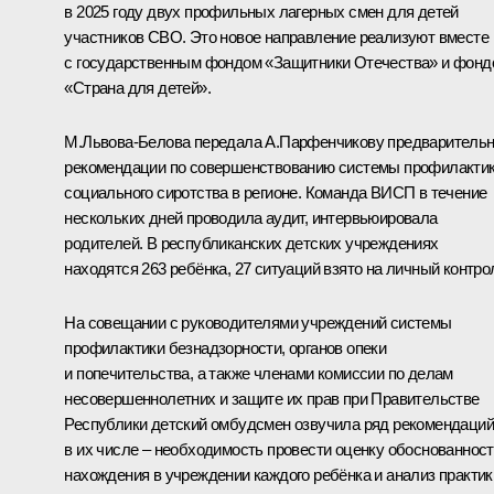
в 2025 году двух профильных лагерных смен для детей
участников СВО. Это новое направление реализуют вместе
с государственным фондом «Защитники Отечества» и фонд
«Страна для детей».
М.Львова-Белова
передала А.Парфенчикову предваритель
рекомендации по совершенствованию системы профилакти
социального сиротства в регионе. Команда ВИСП в течение
нескольких дней проводила аудит, интервьюировала
родителей. В республиканских детских учреждениях
находятся 263 ребёнка, 27 ситуаций взято на личный контро
На совещании с руководителями учреждений системы
профилактики безнадзорности, органов опеки
и попечительства, а также членами комиссии по делам
несовершеннолетних и защите их прав при Правительстве
Республики детский омбудсмен озвучила ряд рекомендаций
в их числе – необходимость провести оценку обоснованнос
нахождения в учреждении каждого ребёнка и анализ практик