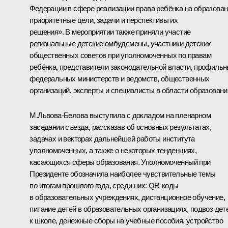
Федерации в сфере реализации права ребёнка на образован
приоритетные цели, задачи и перспективы их
решения». В мероприятии также приняли участие
региональные детские омбудсмены, участники детских
общественных советов при уполномоченных по правам
ребёнка, представители законодательной власти, профиль
федеральных министерств и ведомств, общественных
организаций, эксперты и специалисты в области образовани
М.Львова-Белова
выступила с докладом на пленарном
заседании съезда, рассказав об основных результатах,
задачах и векторах дальнейшей работы института
уполномоченных, а также о некоторых тенденциях,
касающихся сферы образования. Уполномоченный при
Президенте обозначила наиболее чувствительные темы
по итогам прошлого года, среди них: QR-коды
в образовательных учреждениях, дистанционное обучение,
питание детей в образовательных организациях, подвоз дет
к школе, денежные сборы на учебные пособия, устройство