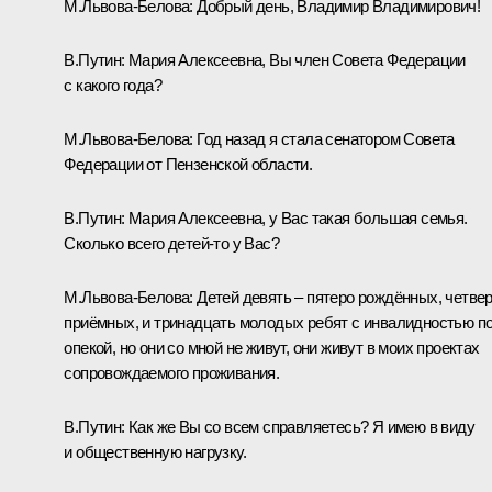
М.Львова-Белова
:
Добрый день, Владимир Владимирович!
В.Путин:
Мария Алексеевна, Вы член Совета Федерации
с какого года?
М.Львова-Белова:
Год назад я стала сенатором Совета
Федерации от Пензенской области.
В.Путин:
Мария Алексеевна, у Вас такая большая семья.
Сколько всего детей-то у Вас?
М.Львова-Белова:
Детей девять – пятеро рождённых, четве
приёмных, и тринадцать молодых ребят с инвалидностью п
опекой, но они со мной не живут, они живут в моих проектах
сопровождаемого проживания.
В.Путин:
Как же Вы со всем справляетесь? Я имею в виду
и общественную нагрузку.