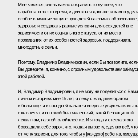
Мне кажется, очень важно сохранить то лучшее, что
наработано за это время, и двигаться дальше, и важно удел
особое внимание защите прав детей на семью, образование,
здоровье и создавать равные условия для всех детей вне
зависимости от их социального статуса, от их места
проживания, от их особенностей здоровья, поддерживать
многодетные семьи.
Поэтому, Владимир Владимирович, если Вы позволите, есл
Вы доверите, я, конечно, с огромным удовольствием займус
этой работой.
И, Владимир Владимирович, я не могу не поделиться с Вами
личной историей: мне 15 лет, я лежу с младшим братом
в больнице, и в соседней палате я впервые увидела малыш
отказничка, и он такой был маленький, такой беззащитный,
лежал там, на этой голой клеёнке. И я тогда у стекла этого
бокса дала себе зарок, что, когда я вырасту, сделаю всё, что
от меня зависит, для того, чтобы у [каждого] ребёнка, живущ