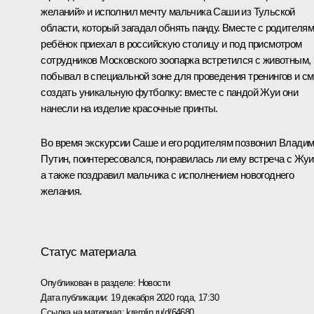
желаний» и исполнил мечту мальчика Саши из Тульской
области, который загадал обнять панду. Вместе с родителя
ребёнок приехал в российскую столицу и под присмотром
сотрудников Московского зоопарка встретился с животным,
побывал в специальной зоне для проведения тренингов и см
создать уникальную футболку: вместе с пандой Жуи они
нанесли на изделие красочные принты.
Во время экскурсии Саше и его родителям позвонил Влади
Путин, поинтересовался, понравилась ли ему встреча с Жуи
а также поздравил мальчика с исполнением новогоднего
желания.
Статус материала
Опубликован в разделе:
Новости
Дата публикации:
19 декабря 2020 года, 17:30
Ссылка на материал:
kremlin.ru/d/64680