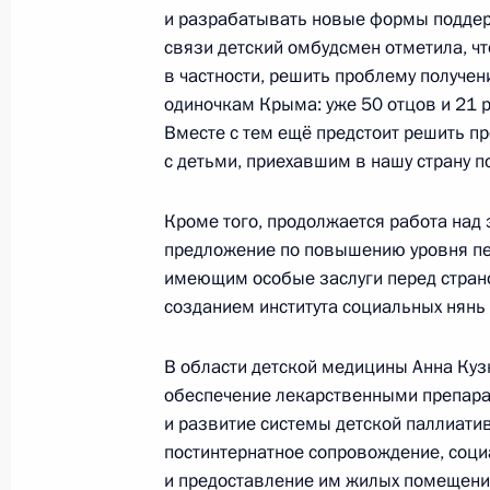
и разрабатывать новые формы поддер
связи детский омбудсмен отметила, чт
в частности, решить проблему получен
Подписан закон, направленный на
одиночкам Крыма: уже 50 отцов и 21 
правового регулирования обеспече
Вместе с тем ещё предстоит решить п
с детьми, приехавшим в нашу страну 
30 июля 2018 года, 13:30
Кроме того, продолжается работа над
предложение по повышению уровня пе
Внесены изменения в закон о защи
имеющим особые заслуги перед страной
причиняющей вред их здоровью и 
созданием института социальных нянь
30 июля 2018 года, 11:25
В области детской медицины Анна Ку
обеспечение лекарственными препар
и развитие системы детской паллиати
Беседа с юными футболистами
постинтернатное сопровождение, соц
20 июля 2018 года, 16:35
и предоставление им жилых помещени