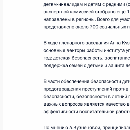
31 октября 2018 года, 11:25
детям-инвалидам и детям с редкими (
экспертной комиссией отобрано ещё 10
направлены в регионы. Всего для учас
представлено около 700 социальных п
Встреча с воспитанниками центра 
детьми Индии
В ходе пленарного заседания Анна Ку
5 октября 2018 года, 13:30
основные векторы работы института 
год: детская безопасность, воспитание
поддержка семей с детьми и защита де
Посещение детского центра «Океан
В части обеспечения безопасности де
12 сентября 2018 года, 14:15
предотвращения преступлений против
безопасности, безопасности в летний 
важных вопросов является качество в
1 сентября в Сочи Президент посе
эффективности воспитательной работ
«Сириус»
По мнению А.Кузнецовой, принципиа
31 августа 2018 года, 12:25