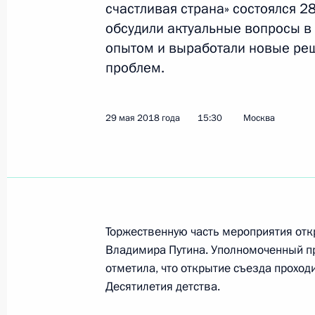
счастливая страна» состоялся 2
обсудили актуальные вопросы в
опытом и выработали новые ре
Внесены изменения в закон об об
проблем.
25 декабря 2018 года, 19:20
29 мая 2018 года
15:30
Москва
Запрещено распространение инфо
на привлечение несовершеннолетн
действиям
18 декабря 2018 года, 16:40
Торжественную часть мероприятия от
Владимира Путина. Уполномоченный п
отметила, что открытие съезда проход
Заседание Совета по реализации г
Десятилетия детства.
в сфере защиты семьи и детей