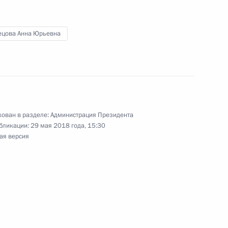
ецова Анна Юрьевна
вам ребёнка Анной
ован в разделе:
Администрация Президента
бликации:
29 мая 2018 года, 15:30
лава»
ая версия
больницы