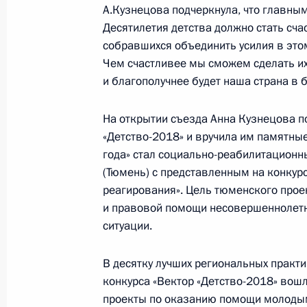
17 декабря 2018 года, 13:00
А.Кузнецова подчеркнула, что главны
Десятилетия детства должно стать сча
собравшихся объединить усилия в это
Президент поговорил по телефону 
Чем счастливее мы сможем сделать их 
одной из участниц проекта «Мечта
и благополучнее будет наша страна в 
8 декабря 2018 года, 17:20
На открытии съезда Анна Кузнецова 
«Детство-2018» и вручила им памятны
года» стал социально-реабилитационн
Образован Совет по реализации го
(Тюмень) с представленным на конкур
в сфере защиты семьи и детей
реагирования». Цель тюменского прое
и правовой помощи несовершеннолетн
19 ноября 2018 года, 17:00
ситуации.
В десятку лучших региональных практи
Подписан закон, сокращающий сро
конкурса «Вектор «Детство-2018» вош
о выдаче материнского капитала д
проекты по оказанию помощи молодым