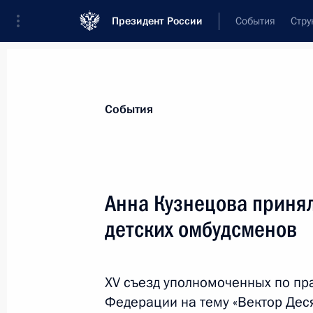
Президент России
События
Стру
Материалы по выбранной теме
События
Дети,
972 результата
Анна Кузнецова принял
Показа
детских омбудсменов
Подписан закон, уточняющий основ
омбудсмена
XV съезд уполномоченных по пр
Федерации на тему «Вектор Деся
28 декабря 2018 года, 12:00