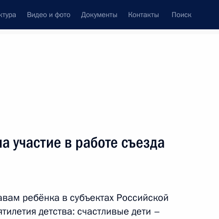
ктура
Видео и фото
Документы
Контакты
Поиск
Все темы
Подписаться на ленту
а участие в работе съезда
ть следующие материалы
ы правового статуса детского
авам ребёнка в субъектах Российской
тилетия детства: счастливые дети –