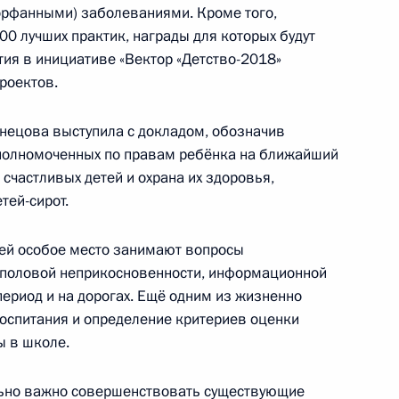
орфанными) заболеваниями. Кроме того,
0 лучших практик, награды для которых будут
тия в инициативе «Вектор «Детство-2018»
роектов.
«Сириус» и одарёнными
знецова выступила с докладом, обозначив
уполномоченных по правам ребёнка на ближайший
 счастливых детей и охрана их здоровья,
тей-сирот.
»
тей особое место занимают вопросы
 половой неприкосновенности, информационной
период и на дорогах. Ещё одним из жизненно
оспитания и определение критериев оценки
тит образовательный центр
ы в школе.
льно важно совершенствовать существующие