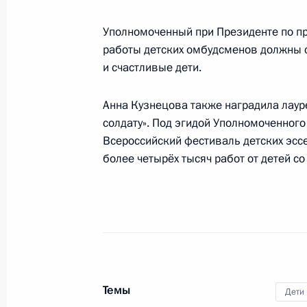
Уполномоченный при Президенте по пр
Подписан закон, направленный на
работы детских омбудсменов должны с
безнадзорности и правонарушений
и счастливые дети.
27 июня 2018 года, 23:25
Анна Кузнецова также наградила лаур
солдату». Под эгидой Уполномоченног
Всероссийский фестиваль детских эссе
Подписан закон о ратификации со
более четырёх тысяч работ от детей со
и Белоруссией об обучении белорус
МИДа России
27 июня 2018 года, 23:20
Внесены изменения в закон об осн
Темы
Дети
ребёнка