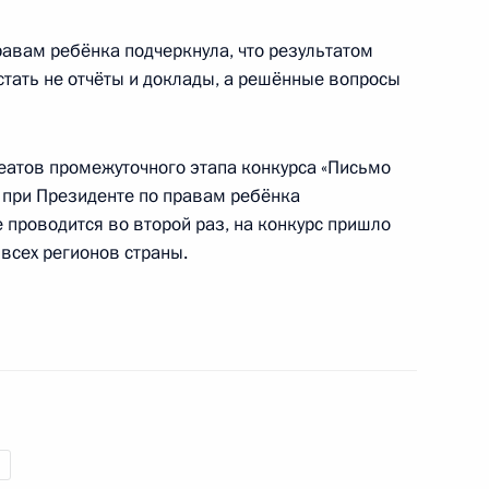
авам ребёнка подчеркнула, что результатом
 профилактику
тать не отчёты и доклады, а решённые вопросы
 несовершеннолетних
еатов промежуточного этапа конкурса «Письмо
о при Президенте по правам ребёнка
 проводится во второй раз, на конкурс пришло
глашения между Россией
 всех регионов страны.
ских детей в заграншколах
овных гарантиях прав