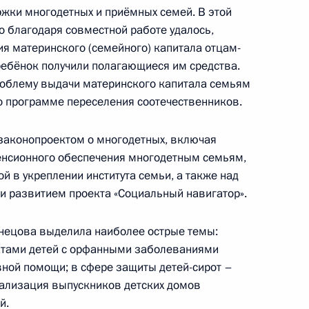
жки многодетных и приёмных семей. В этой
о благодаря совместной работе удалось,
ия материнского (семейного) капитала отцам-
 совершенствование
ребёнок получили полагающиеся им средства.
ния жильём детей-сирот
роблему выдачи материнского капитала семьям
по программе переселения соотечественников.
 законопроектом о многодетных, включая
нсионного обеспечения многодетным семьям,
те детей от информации,
 в укреплении института семьи, а также над
развитию
 и развитием проекта «Социальный навигатор».
знецова выделила наиболее острые темы:
атами детей с орфанными заболеваниями
вной помощи; в сфере защиты детей-сирот –
иализация выпускников детских домов
й.