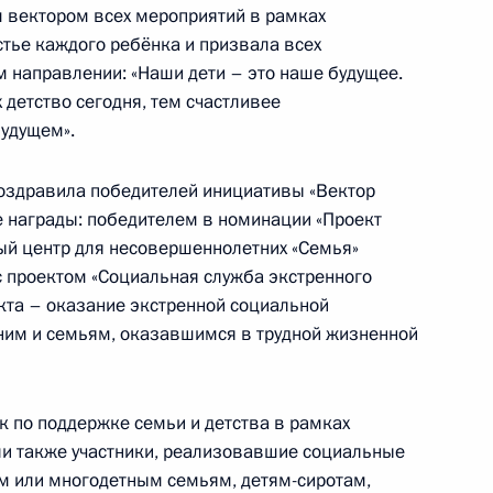
м вектором всех мероприятий в рамках
стье каждого ребёнка и призвала всех
м направлении: «Наши дети – это наше будущее.
с Вероникой Макаровой,
детство сегодня, тем счастливее
й со мной»
будущем».
поздравила победителей инициативы «Вектор
е награды: победителем в номинации «Проект
ый центр для несовершеннолетних «Семья»
сударственной политики
с проектом «Социальная служба экстренного
кта – оказание экстренной социальной
им и семьям, оказавшимся в трудной жизненной
к по поддержке семьи и детства в рамках
к принятия решения
ли также участники, реализовавшие социальные
о 15 дней
 или многодетным семьям, детям-сиротам,