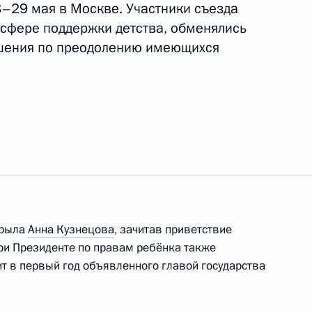
8–29 мая в Москве. Участники съезда
 сфере поддержки детства, обменялись
шения по преодолению имеющихся
разовании
рмации, направленной
их к противоправным
крыла
Анна Кузнецова
, зачитав приветствие
ри Президенте по правам ребёнка также
ит в первый год объявленного главой государства
осударственной политики