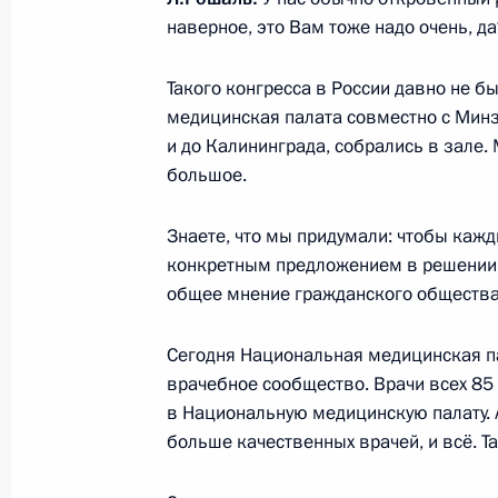
«Россия, устремлённая в будущее»
наверное, это Вам тоже надо очень, да
11 января 2018 года, 17:45
Такого конгресса в России давно не б
медицинская палата совместно с Минзд
и до Калининграда, собрались в зале.
Подписан закон о новых выплатах 
большое.
29 декабря 2017 года, 10:10
Знаете, что мы придумали: чтобы каж
конкретным предложением в решении, 
общее мнение гражданского общества
Владимир Путин встретился с деть
на новогоднюю ёлку в Кремль
Сегодня Национальная медицинская п
26 декабря 2017 года, 15:20
врачебное сообщество. Врачи всех 85
в Национальную медицинскую палату. А
больше качественных врачей, и всё. Та
Изменен порядок информирования