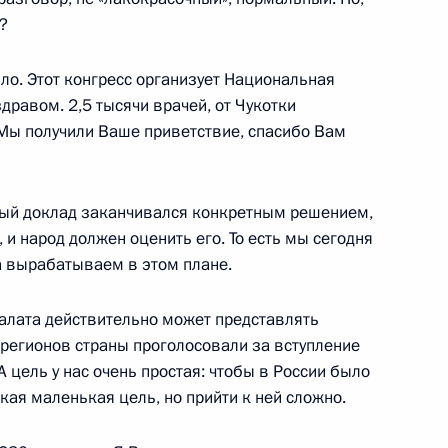
?
ыло. Этот конгресс организует Национальная
равом. 2,5 тысячи врачей, от Чукотки
 Мы получили Ваше приветствие, спасибо Вам
семьям с детьми
дый доклад заканчивался конкретным решением,
и народ должен оценить его. То есть мы сегодня
 вырабатываем в этом плане.
ми, приехавшими
алата действительно может представлять
 регионов страны проголосовали за вступление
 цель у нас очень простая: чтобы в России было
кая маленькая цель, но прийти к ней сложно.
 граждан о размере