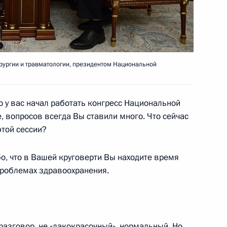
и Послания Президента
рургии и травматологии, президентом Национальной
ром» Алексеем Миллером
о у вас начал работать конгресс Национальной
 вопросов всегда Вы ставили много. Что сейчас
этой сессии?
о, что в Вашей круговерти Вы находите время
льного центра
проблемах здравоохранения.
и лучших сочинений на тему
азговор, не «лакокрасочный», нормальный. Но,