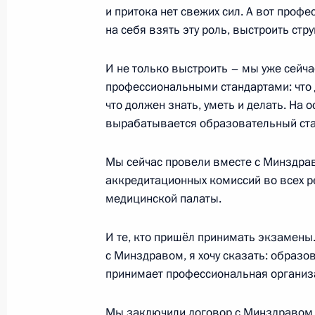
Заседание Координационного сове
и притока нет свежих сил. А вот проф
на себя взять эту роль, выстроить стру
Национальной стратегии действий в
28 ноября 2017 года, 16:00
И не только выстроить – мы уже сейч
профессиональными стандартами: что 
что должен знать, уметь и делать. На
Анна Кузнецова встретилась с поб
вырабатывается образовательный ста
года»
Мы сейчас провели вместе с Минздра
24 ноября 2017 года, 18:00
аккредитационных комиссий во всех р
медицинской палаты.
Анна Кузнецова посетила регионы 
И те, кто пришёл принимать экзамены.
3 ноября 2017 года, 16:00
с Минздравом, я хочу сказать: образов
принимает профессиональная организ
Мы заключили договор с Минздравом 