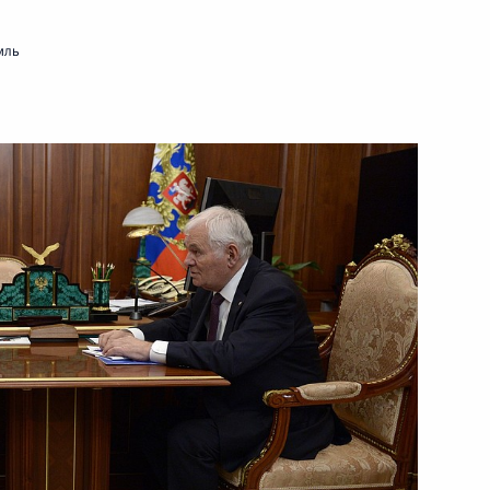
мль
ра «Сириус»
в связи с рождением ребёнка
овных гарантиях прав