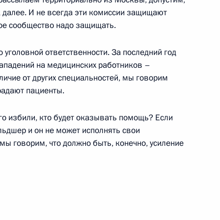
ям VIII Международного
к далее. И не всегда эти комиссии защищают
лая трость»
ное сообщество надо защищать.
 уголовной ответственности. За последний год
нападений на медицинских работников –
тличие от других специальностей, мы говорим
ям церемонии открытия
традают пациенты.
 центра для детского
его избили, кто будет оказывать помощь? Если
льдшер и он не может исполнять свои
 мы говорим, что должно быть, конечно, усиление
дыха для особых категорий