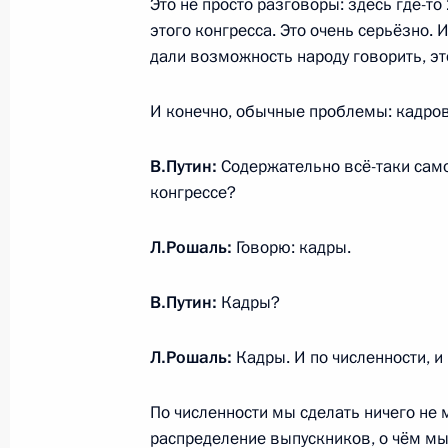
Это не просто разговоры: здесь где-т
материнского капитала, а также п
этого конгресса. Это очень серьёзно.
средств
дали возможность народу говорить, эт
20 декабря 2017 года, 16:00
И конечно, обычные проблемы: кадров
Перечень поручений по итогам за
В.Путин:
Содержательно всё-таки самое
совета по реализации Национально
конгрессе?
в интересах детей
Л.Рошаль:
Говорю: кадры.
2 декабря 2017 года, 18:00
В.Путин:
Кадры?
Встреча с лауреатами конкурса «Се
Л.Рошаль:
Кадры. И по численности, 
28 ноября 2017 года, 17:30
По численности мы сделать ничего не 
распределение выпускников, о чём мы 