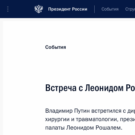
Президент России
События
Стру
Материалы по выбранной теме
События
Дети,
972 результата
Встреча с Леонидом Р
Показа
Владимир Путин встретился с д
Посещение юношеского турнира по
хирургии и травматологии, пре
Рахлина
палаты Леонидом Рошалем.
23 мая 2018 года, 16:40