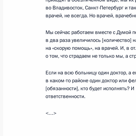
Участникам, организаторам и гост
во Владивосток, Санкт-Петербург и та
благотворительного фестиваля «Бе
врачей, не всегда. Но врачей, врачеб
12 октября 2017 года, 19:00
Мы сейчас работаем вместе с Думой по
в два раза увеличилось [количество] 
на «скорую помощь», на врачей. И, в о
Участникам, организаторам и гост
о том, что страдаем не только мы, а с
многофункционального спортивного
футбольного клуба «Тотем»
Если на всю больницу один доктор, а 
12 сентября 2017 года, 11:00
в каком-то районе один доктор или фе
[обязанности], кто будет исполнять? И
ответственности.
О доступности детского летнего от
детей
<…>
4 сентября 2017 года, 11:45