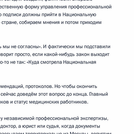
щественную форму управления профессиональной
о подписи должны прийти в Национальную
 стране, собираем мнения и потом приходим
суальный кодексы внесены
 к усыновителям из числа
сь мы не согласны». И фактически мы подставили
России
оворит просто, если какой-нибудь закон выходит
о-то не так: «Куда смотрела Национальная
мендаций, протоколов. Но чтобы окончить
еля Правительства Ольгой
 сейчас доведём этот вопрос до конца. Главный
ков и статус медицинских работников.
му независимой профессиональной экспертизы,
 доктор, а юрист или судья, когда документы
 рассылаем территориально из Москвы, допустим,