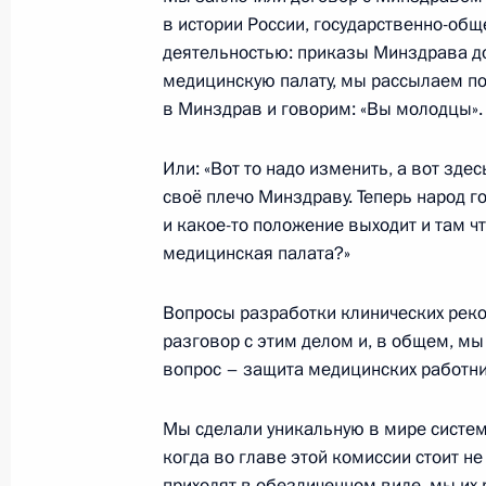
Встреча с Леонидом Рошалем
в истории России, государственно-об
31 октября 2017 года, 19:30
деятельностью: приказы Минздрава д
медицинскую палату, мы рассылаем по
в Минздрав и говорим: «Вы молодцы».
В Семейный и Гражданский процес
изменения, касающиеся требований
Или: «Вот то надо изменить, а вот зде
коренных малочисленных народов 
своё плечо Минздраву. Теперь народ г
и какое-то положение выходит и там чт
31 октября 2017 года, 10:40
медицинская палата?»
Вопросы разработки клинических реко
Встреча с Заместителем Председат
разговор с этим делом и, в общем, мы
Голодец
вопрос – защита медицинских работни
27 октября 2017 года, 12:40
Мы сделали уникальную в мире систе
когда во главе этой комиссии стоит не
приходят в обезличенном виде, мы их