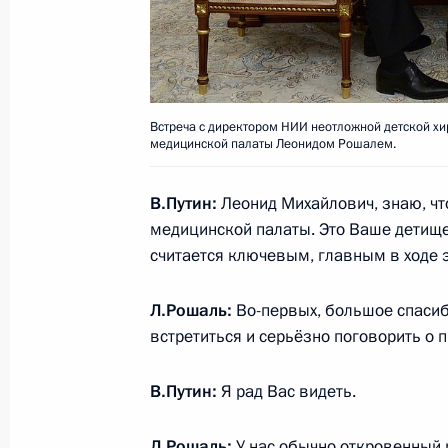
Перечень поручений по реализаци
Федеральному Собранию
16 марта 2018 года, 10:20
Встреча с директором НИИ неотложной детской хи
медицинской палаты Леонидом Рошалем.
Встреча с главой компании «Газп
В.Путин:
Леонид Михайлович, знаю, чт
16 февраля 2018 года, 15:30
медицинской палаты. Это Ваше детище,
считается ключевым, главным в ходе 
Л.Рошаль:
Во-первых, большое спасиб
Посещение Коломенского перината
встретиться и серьёзно поговорить о 
17 января 2018 года, 16:20
В.Путин:
Я рад Вас видеть.
Встреча со школьниками – авторам
Л.Рошаль:
У нас обычно откровенный р