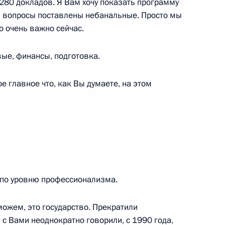
о 280 докладов. Я Вам хочу показать программу
орядок расходования таких
 И вопросы поставлены небанальные. Просто мы
о очень важно сейчас.
ые, финансы, подготовка.
седания Координационного
 главное что, как Вы думаете, на этом
й стратегии действий
мья года»
и по уровню профессионализма.
можем, это государство. Прекратили
с Вами неоднократно говорили, с 1990 года,