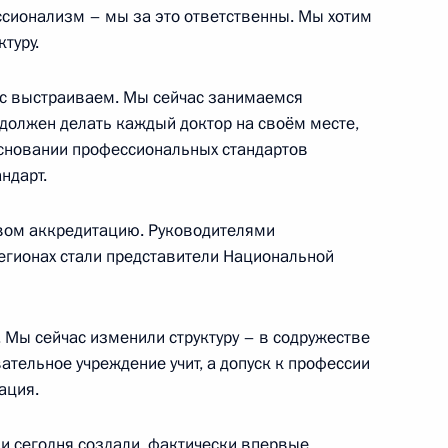
та по реализации
ессионализм – мы за это ответственны. Мы хотим
ктуру.
 интересах детей
ас выстраиваем. Мы сейчас занимаемся
должен делать каждый доктор на своём месте,
 основании профессиональных стандартов
едителями конкурса «Семья
ндарт.
вом аккредитацию. Руководителями
егионах стали представители Национальной
Дальнего Востока
 Мы сейчас изменили структуру – в содружестве
ательное учреждение учит, а допуск к профессии
ация.
и сегодня создали, фактически впервые