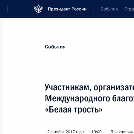
Президент России
События
Стру
Материалы по выбранной теме
События
Дети,
972 результата
Участникам, организато
Показа
Международного благо
«Белая трость»
Посещение юношеского турнира по
Рахлина
23 мая 2018 года, 16:40
12 октября 2017 года
19:00
Приветствия