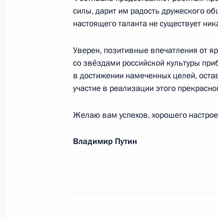
силы, дарит им радость дружеского об
Перечень поручений по реализаци
настоящего таланта не существует ник
Федеральному Собранию
16 марта 2018 года, 10:20
Уверен, позитивные впечатления от я
со звёздами российской культуры приб
в достижении намеченных целей, остав
участие в реализации этого прекрасно
Встреча с главой компании «Газп
16 февраля 2018 года, 15:30
Желаю вам успехов, хорошего настроен
Владимир Путин
Посещение Коломенского перината
17 января 2018 года, 16:20
Встреча со школьниками – авторам