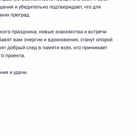
щения и убедительно подтверждает, что для
и Послания Президента
аких преград.
ркого праздника, новые знакомства и встречи
авят вам энергии и вдохновения, станут опорой
ят добрый след в памяти всех, кто принимает
го проекта.
ром» Алексеем Миллером
ия и удачи.
льного центра
и лучших сочинений на тему