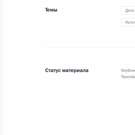
«Россия, устремлённая в будущее»
Темы
Дети
11 января 2018 года, 17:45
Куль
Подписан закон о новых выплатах 
29 декабря 2017 года, 10:10
Статус материала
Опублик
Текстов
Владимир Путин встретился с деть
на новогоднюю ёлку в Кремль
26 декабря 2017 года, 15:20
Изменен порядок информирования