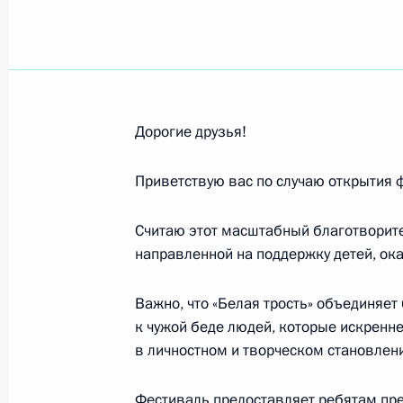
Посещение образовательного цент
21 мая 2018 года, 18:45
Дорогие друзья!
Приветствую вас по случаю открытия ф
Об освобождении от выплат НДФЛ 
23 апреля 2018 года, 15:20
Считаю этот масштабный благотворит
направленной на поддержку детей, ок
Внесены изменения в закон об осн
Важно, что «Белая трость» объединяет
ребёнка
к чужой беде людей, которые искренн
в личностном и творческом становлен
18 апреля 2018 года, 21:15
Фестиваль предоставляет ребятам пре