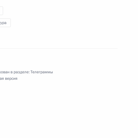
тура
семьям с детьми
ован в разделе:
Телеграммы
ая версия
ми, приехавшими
 граждан о размере