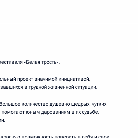
ра «Сириус»
естиваля «Белая трость».
в связи с рождением ребёнка
ельный проект значимой инициативой,
азавшихся в трудной жизненной ситуации.
овных гарантиях прав
 большое количество душевно щедрых, чутких
е помогают юным дарованиям в их судьбе,
ии.
красную возможность поверить в себя и свои