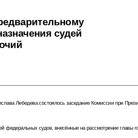
предварительному
азначения судей
мочий
еслава Лебедева
состоялось заседание Комиссии при Прези
й федеральных судов, внесённые на рассмотрение главы го