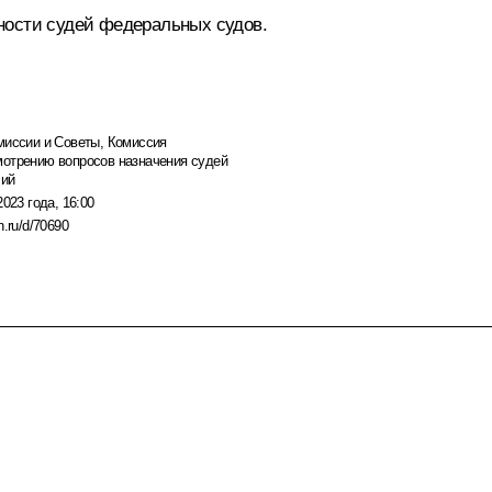
ности судей федеральных судов.
миссии и Советы
,
Комиссия
мотрению вопросов назначения судей
чий
2023 года, 16:00
n.ru/d/70690