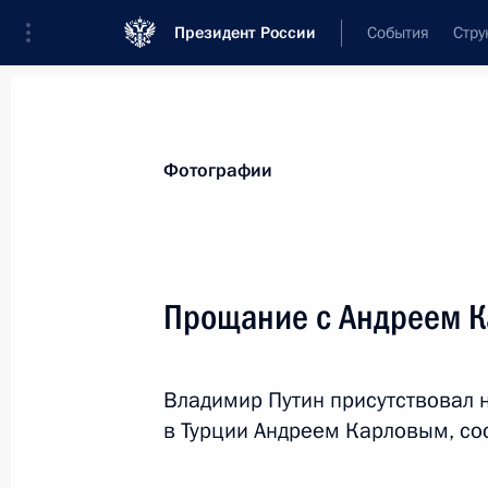
Президент России
События
Стру
Материалы по выбранной теме
Фотографии
Госслужба,
1825 результатов
Прощание с Андреем 
Показа
Владимир Путин присутствовал 
Алексей Цыденов назначен време
в Турции Андреем Карловым, со
обязанности Главы Республики Бур
7 февраля 2017 года, 13:30