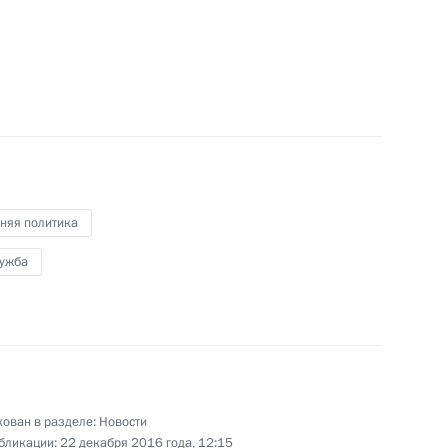
кадровой политики
роект о внесении изменений
няя политика
низации законодательных
лужба
и субъектов Российской
но исполняющим обязанности
ован в разделе:
Новости
бликации:
22 декабря 2016 года, 12:15