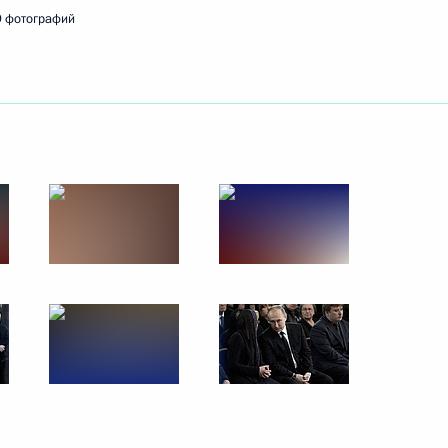
9 фотографий
чении на должность
исполнительной власти»
иком Управления Президента