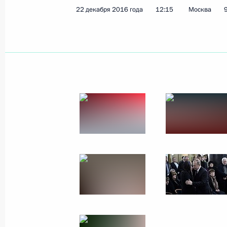
22 декабря 2016 года
12:15
Москва
Встреча с Алексеем Цыденовым
7 февраля 2017 года, 13:30
Президент подписал Указ «О назна
в некоторых федеральных органах 
31 января 2017 года, 11:40
Сергей Новиков назначен начальн
по общественным проектам
31 января 2017 года, 11:30