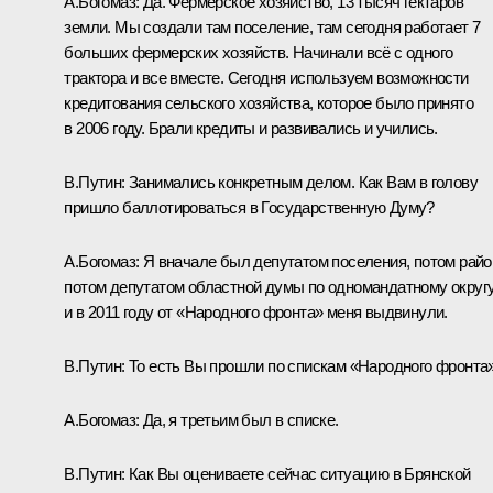
А.Богомаз:
Да. Фермерское хозяйство, 13 тысяч гектаров
земли. Мы создали там поселение, там сегодня работает 7
больших фермерских хозяйств
.
Начинали всё с одного
трактора и все вместе. Сегодня используем возможности
кредитования сельского хозяйства, которое было принято
в 2006 году. Брали кредиты и развивались и учились.
В.Путин:
Занимались конкретным делом. Как Вам в голову
пришло баллотироваться в Государственную Думу?
А.Богомаз:
Я вначале был депутатом поселения, потом райо
потом депутатом областной думы по одномандатному округу
и в 2011 году от «Народного фронта» меня выдвинули.
В.Путин:
То есть Вы прошли по спискам «Народного фронта
А.Богомаз:
Да, я третьим был в списке.
В.Путин:
Как Вы оцениваете сейчас ситуацию в Брянской