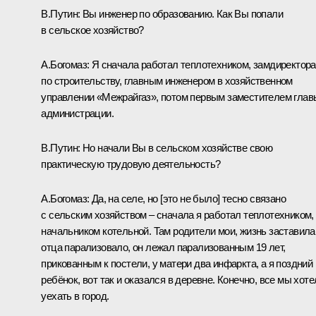
В.Путин:
Вы инженер по образованию. Как Вы попали
в сельское хозяйство?
А.Богомаз:
Я сначала работал теплотехником, замдиректора
по строительству, главным инженером в хозяйственном
управлении «Межрайгаз», потом первым заместителем глав
администрации.
В.Путин:
Но начали Вы в сельском хозяйстве свою
практическую трудовую деятельность?
А.Богомаз:
Да, на селе, но [это не было] тесно связано
с сельским хозяйством – сначала я работал теплотехником,
начальником котельной. Там родители мои, жизнь заставила
отца парализовало, он лежал парализованным 19 лет,
прикованным к постели, у матери два инфаркта, а я поздний
ребёнок, вот так и оказался в деревне. Конечно, все мы хоте
уехать в город.