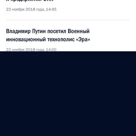
22 ноября 2018 года, 14:45
Владимир Путин посетил Военный
инновационный технополис «Эра»
22 ноября 2018 года, 14:00
Совещание с руководством Министерства
обороны и предприятий ОПК
20 ноября 2018 года, 16:40
Совещание с руководством Министерства
обороны
19 ноября 2018 года, 20:40