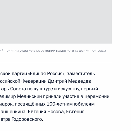
 для участников СВО
ства
й приняли участие в церемонии памятного гашения почтовых
жправсоглашения между
дничестве
ской партии «Единая Россия», заместитель
оссийской Федерации Дмитрий Медведев
арь Совета по культуре и искусству, первый
адимир Мединский приняли участие в церемонии
 марок, посвящённых 100-летним юбилеям
 особые права при
аншенкина, Евгения Носова, Евгения
ов боевых действий
етра Тодоровского.