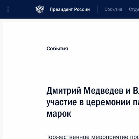
Президент России
События
Стру
Материалы по выбранной теме
События
Вооружённые Силы,
1869 результа
Дмитрий Медведев и 
Показа
участие в церемонии 
марок
Продлены сроки выплат для детей 
военнослужащих
Торжественное мероприятие про
30 мая 2025 года, 14:15