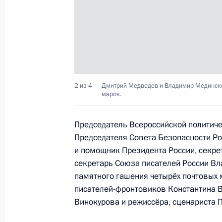
Подписан закон, устанавливающий
возможность внесудебного банкрот
23 мая 2025 года, 14:50
2 из 4
Дмитрий Медведев и Владимир Медински
марок.
Подписан закон о ратификации ме
Россией и Лаосом о военном сотру
Председатель Всероссийской политиче
Председателя Совета Безопасности Р
23 мая 2025 года, 14:25
и помощник Президента России, секрет
секретарь Союза писателей России Вл
памятного гашения четырёх почтовых
Подписан закон, предоставляющий
писателей-фронтовиков Константина В
поступлении в вузы детям участник
Винокурова и режиссёра, сценариста П
на территории России