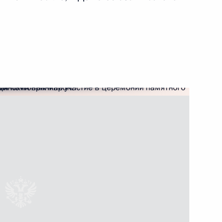
ограничника
оенно-технического
сударствами
обов выплаты пенсий