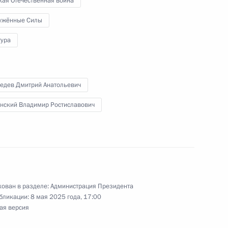
кая Отечественная война
ужённые Силы
инский приняли участие
очтовых марок
тура
едев Дмитрий Анатольевич
 гарантиях членам семей
нский Владимир Ростиславович
воено почётное
ован в разделе:
Администрация Президента
бликации:
8 мая 2025 года, 17:00
ая версия