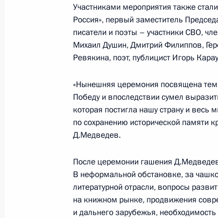
23 мая 2025 года, 14:10
Участниками мероприятия также стали
Россия», первый заместитель Предсе
писатели и поэты – участники СВО, чл
Михаил Душин, Дмитрий Филиппов, Гер
30-му инженерно-сапёрному полку 
Ревякина, поэт, публицист Игорь Кара
наименование «гвардейский»
22 мая 2025 года, 13:30
«Нынешняя церемония посвящена тем,
Победу и впоследствии сумел выразить
которая постигла нашу страну и весь м
по сохранению исторической памяти кр
Командованию и личному составу 3
Д.Медведев.
инженерно-сапёрного полка
22 мая 2025 года, 13:30
После церемонии гашения Д.Медведев 
В неформальной обстановке, за чашк
литературной отрасли, вопросы разви
Заседание Общественного совета 
на книжном рынке, продвижения совре
и дальнего зарубежья, необходимость
21 мая 2025 года, 20:30