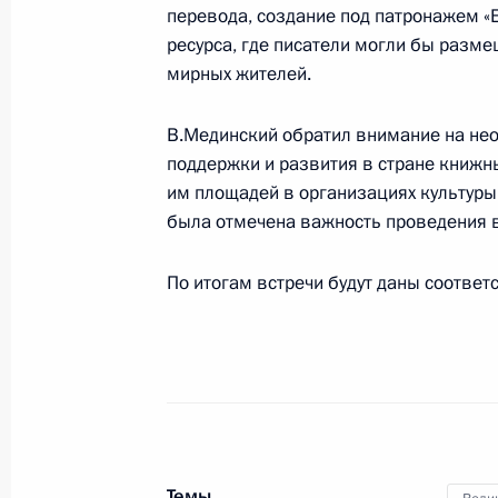
перевода, создание под патронажем «
ресурса, где писатели могли бы разме
мирных жителей.
Поездка в Курскую область
В.Мединский обратил внимание на не
20 мая 2025 года
поддержки и развития в стране книжн
им площадей в организациях культуры
была отмечена важность проведения в
Олег Салюков назначен заместите
Безопасности России
По итогам встречи будут даны соответ
15 мая 2025 года, 21:00
Встреча с председателем ПАО «Ба
15 мая 2025 года, 14:20
Темы