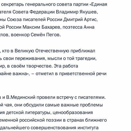
 секретарь генерального совета партии «Единая
дателя Совета Федерации Владимир Якушев,
ены Союза писателей России Дмитрий Артис,
ой России Максим Бахарев, поэтесса Анна
присвоено почётное
улов, военкор Семён Пегов.
 кто в Великую Отечественную приближал
 свои переживания, мысли о той трагедии,
ир, в своём творчестве. Эта работа
айне важна», – отметил в приветственной речи
0-го гвардейского
и В.Мединский провели встречу с писателями.
ой чая, они обсудили самые важные проблемы
тия детской литературы, ценообразования
программы «Время героев»
менной российской поэзии в странах ближнего
 дальнейшего совершенствования института