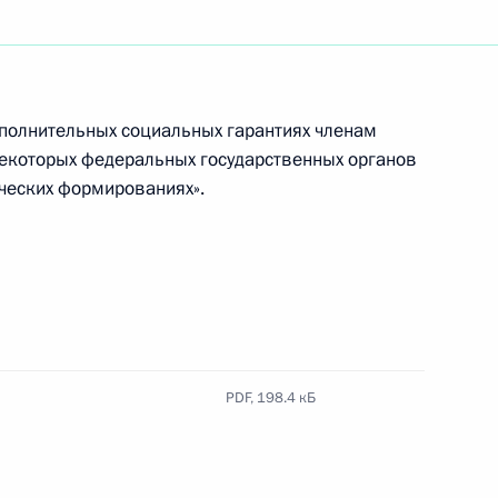
жправсоглашения между
дничестве
ополнительных социальных гарантиях членам
некоторых федеральных государственных органов
ческих формированиях».
 особые права при
ов боевых действий
PDF,
198.4 кБ
присвоено почётное