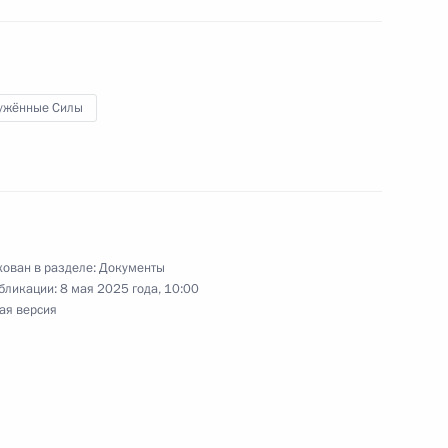
ужённые Силы
0-го гвардейского
программы «Время героев»
ован в разделе:
Документы
бликации:
8 мая 2025 года, 10:00
ая версия