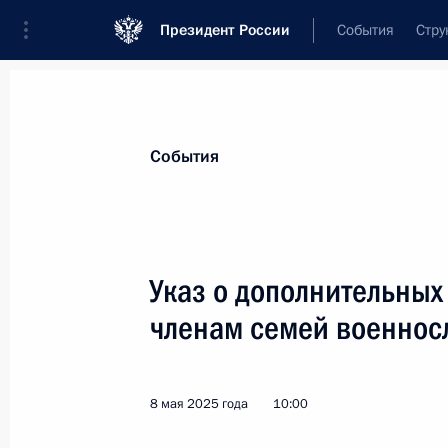
Президент России
События
Стру
Материалы по выбранной теме
События
Вооружённые Силы,
1865 результа
Указ о дополнительных
Показа
членам семей военнос
Подписан закон, устанавливающий
возможность внесудебного банкрот
8 мая 2025 года
10:00
23 мая 2025 года, 14:50