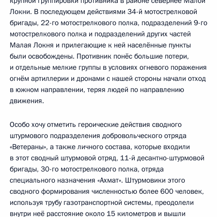
крупной группировки противника в районе севернее Малой
Локни. В последующем действиями 34-й мотострелковой
бригады, 22-го мотострелкового полка, подразделений 9-го
мотострелкового полка и подразделений других частей
Малая Локня и прилегающие к ней населённые пункты
были освобождены. Противник понёс большие потери,
и отдельные мелкие группы в условиях огневого поражения
огнём артиллерии и дронами с нашей стороны начали отход
в южном направлении, теряя людей по направлению
движения.
Особо хочу отметить героические действия сводного
штурмового подразделения добровольческого отряда
«Ветераны», а также личного состава, которые входили
в этот сводный штурмовой отряд, 11-й десантно-штурмовой
бригады, 30-го мотострелкового полка, отряда
специального назначения «Ахмат». Штурмовики этого
сводного формирования численностью более 600 человек,
используя трубу газотранспортной системы, преодолели
внутри неё расстояние около 15 километров и вышли