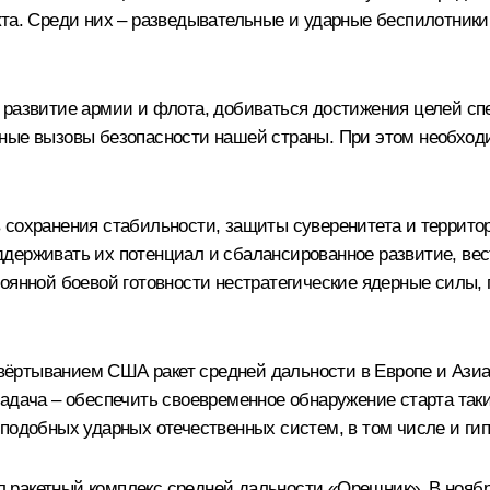
кта. Среди них – разведывательные и ударные беспилотники
 развитие армии и флота, добиваться достижения целей сп
ьные вызовы безопасности нашей страны. При этом необхо
 сохранения стабильности, защиты суверенитета и террито
держивать их потенциал и сбалансированное развитие, вес
оянной боевой готовности нестратегические ядерные силы, 
азвёртыванием США ракет средней дальности в Европе и Азиа
адача – обеспечить своевременное обнаружение старта таки
подобных ударных отечественных систем, в том числе и ги
ракетный комплекс средней дальности «Орешник». В ноябре