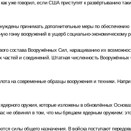
, как уже говорил, если США приступят к развёртыванию так
ынуждены принимать дополнительные меры по обеспечению 
бную гонку вооружений в ущерб социально-экономическому 
ого состава Вооружённых Сил, наращиванию их возможнос
ых частей и соединений. Штатная численность Вооружённы
ота на современные образцы вооружения и техники. Наприм
дерного оружия, которые изложены в обновлённых Основах 
нас не обвинял в том, что мы бряцаем ядерным оружием: эт
тся силы общего назначения. В войска поступают передов