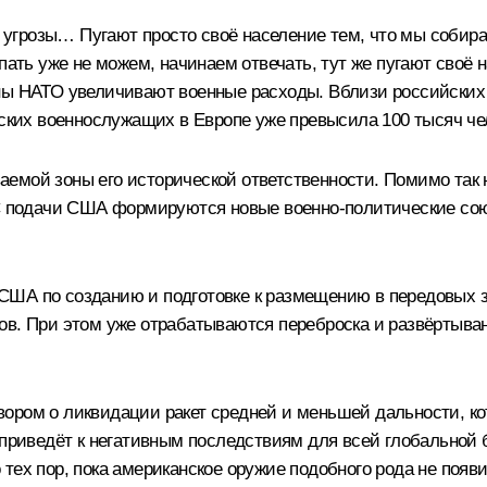
розы… Пугают просто своё население тем, что мы собираемс
пать уже не можем, начинаем отвечать, тут же пугают своё н
аны НАТО увеличивают военные расходы. Вблизи российски
нских военнослужащих в Европе уже превысила 100 тысяч че
емой зоны его исторической ответственности. Помимо так 
. С подачи США формируются новые военно-политические с
США по созданию и подготовке к размещению в передовых з
в. При этом уже отрабатываются переброска и развёртывани
ором о ликвидации ракет средней и меньшей дальности, к
 приведёт к негативным последствиям для всей глобальной б
тех пор, пока американское оружие подобного рода не появи