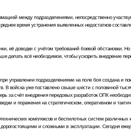
рмацией между подразделениями, непосредственно участву
среднее время устранения выявленных недостатков составля
ки, её доводки с учётом требований боевой обстановки. Но 
ьше делать всё необходимое, чтобы ускорить внедрение пе
 при управлении подразделениями на поле боя создана и п
. В войска уже поставлено свыше шести с половиной тысяч
еперь за счёт внедрения передовых разработок ОПК необход
дки и поражения на стратегическом, оперативном и тактич
ехнических комплексов и беспилотных систем различных кл
 дорогостоящими и сложными в эксплуатации. Сегодня ежед