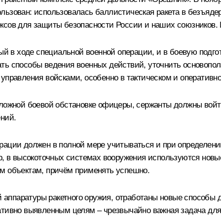
ользован: использовалась баллистическая ракета в безъяд
сов для защиты безопасности России и наших союзников. И
ный в ходе специальной военной операции, и в боевую подго
ать способы ведения военных действий, уточнить основопо
управления войсками, особенно в тактическом и оперативно
сложной боевой обстановке офицеры, сержанты должны войт
ений.
рации должен в полной мере учитываться и при определени
р, в высокоточных системах вооружения используются новые
ым объектам, причём применять успешно.
аппаратуры ракетного оружия, отработаны новые способы 
ративно выявленным целям – чрезвычайно важная задача дл