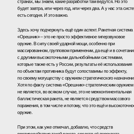
странах, мы знаем, какие разработки там ведутся. Но это
будет завтра, или через год, или через два. А у нас эта сист
есть сегодня. И это важно.
Здесь хочу подчеркнуть ещё один аспект. Ракетная система
«Орешник» – это не просто эффективное гиперзвуковое
оружие. В силу своей ударной мощи, особенно при
массированном, групповом применении, да ещё и в сочетани
с другими высокоточными дальнобойными системами,
которые также есть у России, результаты её использования
по объектам противника будут сопоставимы по эффекту,
по своему могуществу с оружием стратегического назначени
Хотя по факту система «Орешник» стратегическим оружием
не является, во всяком случае, это не межконтинентальная
баллистическая ракета, не является средством массового
поражения, в том числе и потому, что это ещё и высокоточно
оружие.
При этом, как уже отмечал, добавлю, что средств
противодействия такой ракете, средств её перехвата