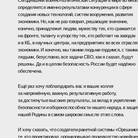
Сегодняшняя военно-политическая ситуация в мире во мног
определяется именно результатами конкуренции в сфере
создания новых технологий, систем вооружения, развития
экономики. Но, как не раз говорил, решающее значение,
конечно, принадлежит людям, мужеству тех, кто сражается
на фронте, таланту и упорству тех, кто работает на заводах
и в КБ, в научных центрах, на предприятиях во всех отрасля
экономики. И конечно, мы такими людьми гордимся, с таким
людьми, безусловно, все задачи СВО, как я сказал, будут
решены. Да и в целом безопасность России будет надёжно
обеспечена.
Ещё раз хочу поблагодарить вас и ваших коллег
за напряжённую, важную, результативную работу,
за достигнутые высокие результаты, за вклад в укрепление
безопасности и обороноспособности нашего народа, в защи
нашей Родины в самом широком смысле этого слова.
И хочу сказать, что создатели ракетной системы «Орешник»
те, кто проектировал, организовывал производство новейше