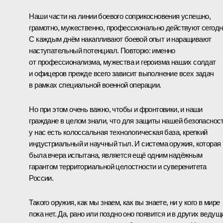
Наши части на линии боевого соприкосновения успешно,
грамотно, мужественно, профессионально действуют сегодн
С каждым днём накапливают боевой опыт и наращивают
наступательный потенциал. Повторю: именно
от профессионализма, мужества и героизма наших солдат
и офицеров прежде всего зависит выполнение всех задач
в рамках специальной военной операции.
Но при этом очень важно, чтобы и фронтовики, и наши
граждане в целом знали, что для защиты нашей безопаснос
у нас есть колоссальная технологическая база, крепкий
индустриальный и научный тыл. И система оружия, которая
была вчера испытана, является ещё одним надёжным
гарантом территориальной целостности и суверенитета
России.
Такого оружия, как мы знаем, как вы знаете, ни у кого в мире
пока нет. Да, рано или поздно оно появится и в других ведущ